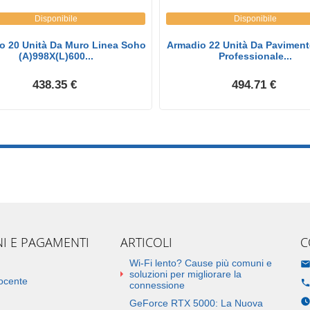
Disponibile
Disponibile
o 20 Unità Da Muro Linea Soho
Armadio 22 Unità Da Paviment
(A)998X(L)600...
Professionale...
438.35 €
494.71 €
NI E PAGAMENTI
ARTICOLI
C
Wi-Fi lento? Cause più comuni e
soluzioni per migliorare la
docente
connessione
GeForce RTX 5000: La Nuova