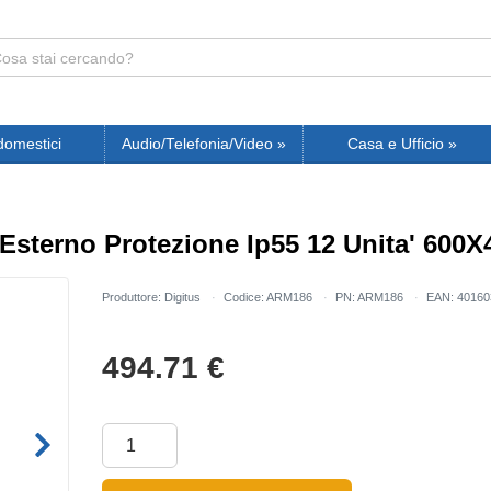
domestici
Audio/Telefonia/Video
»
Casa e Ufficio
»
 Esterno Protezione Ip55 12 Unita' 600
Produttore: Digitus
Codice: ARM186
PN: ARM186
EAN: 40160
494.71
€