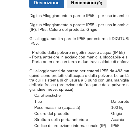
Descrizione
Recensioni
(0)
Digitus Alloggiamento a parete IP55 - per uso in ambie
Digitus Alloggiamento a parete IP55 - per uso in ambie
(IP): IP55, Colore del prodotto: Grigio
Gli alloggiamenti a parete IP55 per esterni di DIGITUS® 
IP55.
- Protetto dalla polvere in getti nocivi e acqua (IP 55)
- Porta anteriore in acciaio con maniglia bloccabile e s
- Porta anteriore con terra e due travi saldate di rinfor
Gli alloggiamenti da parete per esterni IP55 da 483 mm 
quindi sono protetti dall'acqua e dalla polvere. Le unità 
tra cui il sistema di chiusura a 3 punti con una maniglia g
dell'aria fresca (protezione dall'acqua e dalla polvere 
grandine, neve, spruzzi).
Caratteristiche
Tipo
Da paret
Peso massimo (capacità)
100 kg
Colore del prodotto
Grigio
Struttura della porta anteriore
Acciaio
Codice di protezione internazionale (IP)
IP55