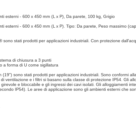
nti esterni - 600 x 450 mm (L x P), Da parete, 100 kg, Grigio
nti esterni - 600 x 450 mm (L x P). Tipo: Da parete, Peso massimo (cap
sono stati prodotti per applicazioni industriali. Con protezione dall'acq
istema di chiusura a 3 punti
zo a forma di U come sigillatura
(19") sono stati prodotti per applicazioni industriali. Sono conformi a
di ventilazione e i filtri si basano sulla classe di protezione IP54. Gli a
irevole e bloccabile e gli ingressi dei cavi isolati. Gli alloggiamenti integ
secondo IP54). Le aree di applicazione sono gli ambienti esterni che sono
e