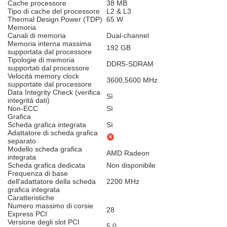
Cache processore
38 MB
Tipo di cache del processore
L2 & L3
Thermal Design Power (TDP)
65 W
Memoria
Canali di memoria
Dual-channel
Memoria interna massima
192 GB
supportata dal processore
Tipologie di memoria
DDR5-SDRAM
supportati dal processore
Velocità memory clock
3600,5600 MHz
supportate dal processore
Data Integrity Check (verifica
Sì
integrità dati)
Non-ECC
Sì
Grafica
Scheda grafica integrata
Sì
Adattatore di scheda grafica
separato
Modello scheda grafica
AMD Radeon
integrata
Scheda grafica dedicata
Non disponibile
Frequenza di base
dell'adattatore della scheda
2200 MHz
grafica integrata
Caratteristiche
Numero massimo di corsie
28
Express PCI
Versione degli slot PCI
5.0