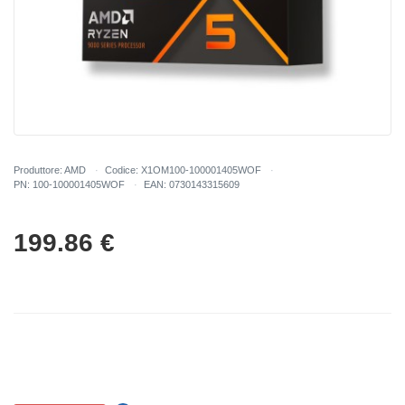
Produttore: AMD
Codice: X1OM100-100001405WOF
PN: 100-100001405WOF
EAN: 0730143315609
199.86
€