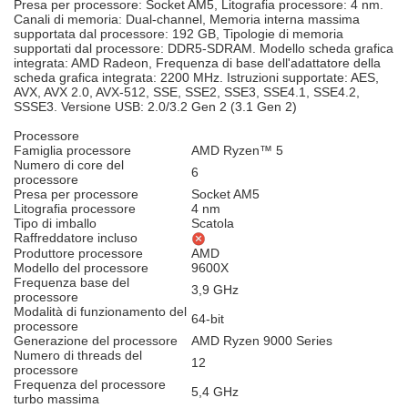
Presa per processore: Socket AM5, Litografia processore: 4 nm.
Canali di memoria: Dual-channel, Memoria interna massima
supportata dal processore: 192 GB, Tipologie di memoria
supportati dal processore: DDR5-SDRAM. Modello scheda grafica
integrata: AMD Radeon, Frequenza di base dell'adattatore della
scheda grafica integrata: 2200 MHz. Istruzioni supportate: AES,
AVX, AVX 2.0, AVX-512, SSE, SSE2, SSE3, SSE4.1, SSE4.2,
SSSE3. Versione USB: 2.0/3.2 Gen 2 (3.1 Gen 2)
Processore
Famiglia processore
AMD Ryzen™ 5
Numero di core del
6
processore
Presa per processore
Socket AM5
Litografia processore
4 nm
Tipo di imballo
Scatola
Raffreddatore incluso
Produttore processore
AMD
Modello del processore
9600X
Frequenza base del
3,9 GHz
processore
Modalità di funzionamento del
64-bit
processore
Generazione del processore
AMD Ryzen 9000 Series
Numero di threads del
12
processore
Frequenza del processore
5,4 GHz
turbo massima