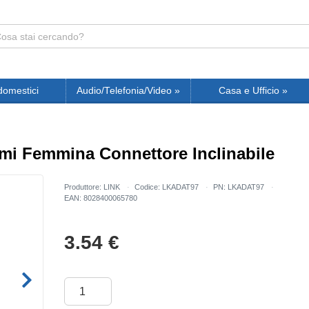
domestici
Audio/Telefonia/Video
»
Casa e Ufficio
»
mi Femmina Connettore Inclinabile
Produttore: LINK
Codice: LKADAT97
PN: LKADAT97
EAN: 8028400065780
3.54
€