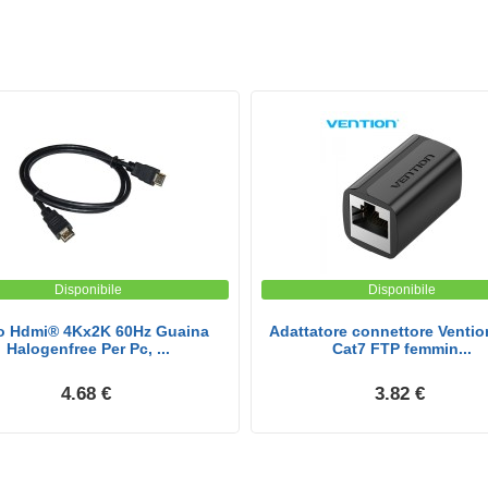
Disponibile
Disponibile
o Hdmi® 4Kx2K 60Hz Guaina
Adattatore connettore Venti
Halogenfree Per Pc, ...
Cat7 FTP femmin...
4.68 €
3.82 €