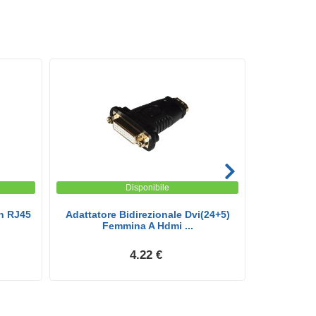
Disponibile
on RJ45
Adattatore Bidirezionale Dvi(24+5)
Cavo Hdmi®
Femmina A Hdmi ...
H
4.22 €