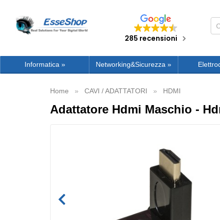
285 recensioni
Informatica
»
Networking&Sicurezza
»
Elettro
Home
CAVI / ADATTATORI
HDMI
Adattatore Hdmi Maschio - Hd