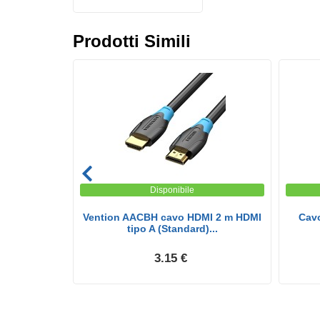
Prodotti Simili
Disponibile
schio - Hdmi
Vention AACBH cavo HDMI 2 m HDMI
Cav
..
tipo A (Standard)...
3.15 €