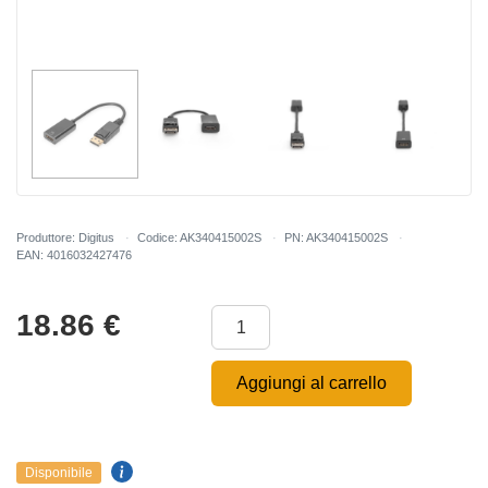
Produttore: Digitus
Codice: AK340415002S
PN: AK340415002S
EAN: 4016032427476
18.86
€
Aggiungi al carrello
Disponibile