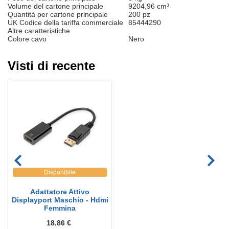
Volume del cartone principale
9204,96 cm³
Quantità per cartone principale
200 pz
UK Codice della tariffa commerciale
85444290
Altre caratteristiche
Colore cavo
Nero
Visti di recente
Disponibile
Adattatore Attivo
Displayport Maschio - Hdmi
Femmina
18.86 €