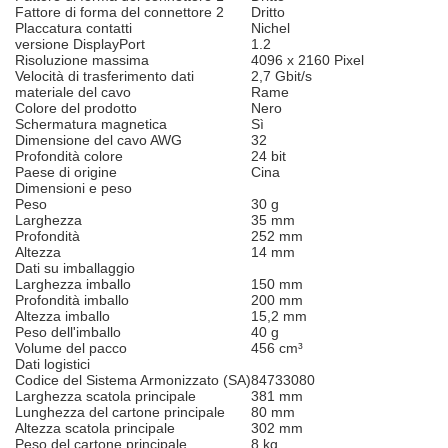
Fattore di forma del connettore 2
Dritto
Placcatura contatti
Nichel
versione DisplayPort
1.2
Risoluzione massima
4096 x 2160 Pixel
Velocità di trasferimento dati
2,7 Gbit/s
materiale del cavo
Rame
Colore del prodotto
Nero
Schermatura magnetica
Sì
Dimensione del cavo AWG
32
Profondità colore
24 bit
Paese di origine
Cina
Dimensioni e peso
Peso
30 g
Larghezza
35 mm
Profondità
252 mm
Altezza
14 mm
Dati su imballaggio
Larghezza imballo
150 mm
Profondità imballo
200 mm
Altezza imballo
15,2 mm
Peso dell'imballo
40 g
Volume del pacco
456 cm³
Dati logistici
Codice del Sistema Armonizzato (SA)
84733080
Larghezza scatola principale
381 mm
Lunghezza del cartone principale
80 mm
Altezza scatola principale
302 mm
Peso del cartone principale
8 kg