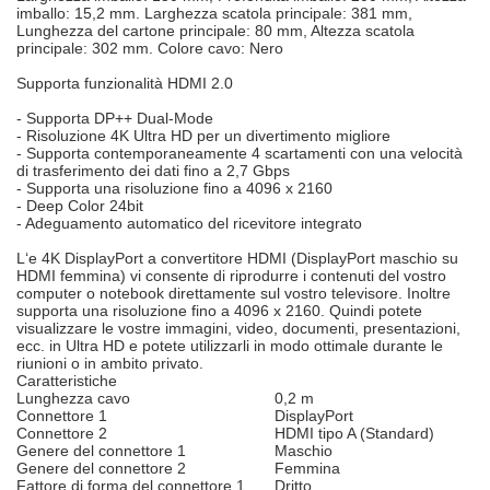
imballo: 15,2 mm. Larghezza scatola principale: 381 mm,
Lunghezza del cartone principale: 80 mm, Altezza scatola
principale: 302 mm. Colore cavo: Nero
Supporta funzionalità HDMI 2.0
- Supporta DP++ Dual-Mode
- Risoluzione 4K Ultra HD per un divertimento migliore
- Supporta contemporaneamente 4 scartamenti con una velocità
di trasferimento dei dati fino a 2,7 Gbps
- Supporta una risoluzione fino a 4096 x 2160
- Deep Color 24bit
- Adeguamento automatico del ricevitore integrato
L‘e 4K DisplayPort a convertitore HDMI (DisplayPort maschio su
HDMI femmina) vi consente di riprodurre i contenuti del vostro
computer o notebook direttamente sul vostro televisore. Inoltre
supporta una risoluzione fino a 4096 x 2160. Quindi potete
visualizzare le vostre immagini, video, documenti, presentazioni,
ecc. in Ultra HD e potete utilizzarli in modo ottimale durante le
riunioni o in ambito privato.
Caratteristiche
Lunghezza cavo
0,2 m
Connettore 1
DisplayPort
Connettore 2
HDMI tipo A (Standard)
Genere del connettore 1
Maschio
Genere del connettore 2
Femmina
Fattore di forma del connettore 1
Dritto