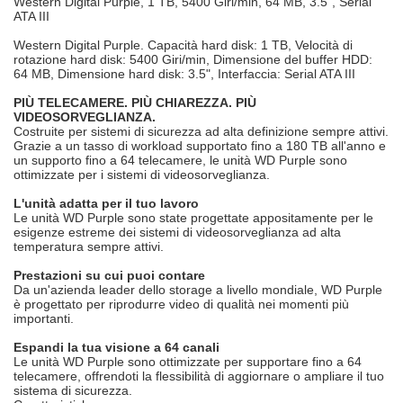
Western Digital Purple, 1 TB, 5400 Giri/min, 64 MB, 3.5", Serial
ATA III
Western Digital Purple. Capacità hard disk: 1 TB, Velocità di
rotazione hard disk: 5400 Giri/min, Dimensione del buffer HDD:
64 MB, Dimensione hard disk: 3.5", Interfaccia: Serial ATA III
PIÙ TELECAMERE. PIÙ CHIAREZZA. PIÙ
VIDEOSORVEGLIANZA.
Costruite per sistemi di sicurezza ad alta definizione sempre attivi.
Grazie a un tasso di workload supportato fino a 180 TB all'anno e
un supporto fino a 64 telecamere, le unità WD Purple sono
ottimizzate per i sistemi di videosorveglianza.
L'unità adatta per il tuo lavoro
Le unità WD Purple sono state progettate appositamente per le
esigenze estreme dei sistemi di videosorveglianza ad alta
temperatura sempre attivi.
Prestazioni su cui puoi contare
Da un'azienda leader dello storage a livello mondiale, WD Purple
è progettato per riprodurre video di qualità nei momenti più
importanti.
Espandi la tua visione a 64 canali
Le unità WD Purple sono ottimizzate per supportare fino a 64
telecamere, offrendoti la flessibilità di aggiornare o ampliare il tuo
sistema di sicurezza.