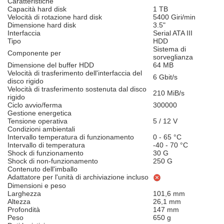
Caratteristiche
Capacità hard disk
1 TB
Velocità di rotazione hard disk
5400 Giri/min
Dimensione hard disk
3.5"
Interfaccia
Serial ATA III
Tipo
HDD
Sistema di
Componente per
sorveglianza
Dimensione del buffer HDD
64 MB
Velocità di trasferimento dell'interfaccia del
6 Gbit/s
disco rigido
Velocità di trasferimento sostenuta dal disco
210 MiB/s
rigido
Ciclo avvio/ferma
300000
Gestione energetica
Tensione operativa
5 / 12 V
Condizioni ambientali
Intervallo temperatura di funzionamento
0 - 65 °C
Intervallo di temperatura
-40 - 70 °C
Shock di funzionamento
30 G
Shock di non-funzionamento
250 G
Contenuto dell'imballo
Adattatore per l'unità di archiviazione incluso
Dimensioni e peso
Larghezza
101,6 mm
Altezza
26,1 mm
Profondità
147 mm
Peso
650 g