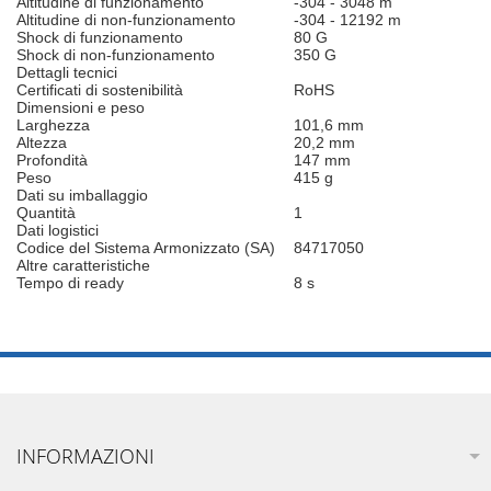
Altitudine di funzionamento
-304 - 3048 m
Altitudine di non-funzionamento
-304 - 12192 m
Shock di funzionamento
80 G
Shock di non-funzionamento
350 G
Dettagli tecnici
Certificati di sostenibilità
RoHS
Dimensioni e peso
Larghezza
101,6 mm
Altezza
20,2 mm
Profondità
147 mm
Peso
415 g
Dati su imballaggio
Quantità
1
Dati logistici
Codice del Sistema Armonizzato (SA)
84717050
Altre caratteristiche
Tempo di ready
8 s
INFORMAZIONI