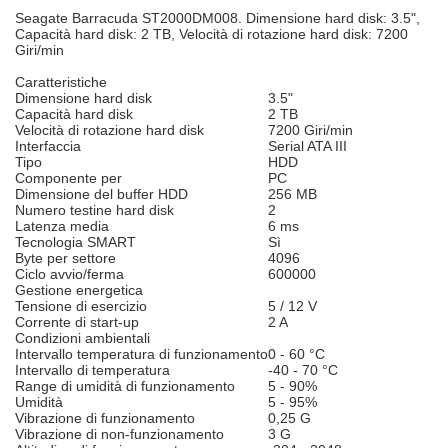
Seagate Barracuda ST2000DM008. Dimensione hard disk: 3.5",
Capacità hard disk: 2 TB, Velocità di rotazione hard disk: 7200
Giri/min
Caratteristiche
Dimensione hard disk
3.5"
Capacità hard disk
2 TB
Velocità di rotazione hard disk
7200 Giri/min
Interfaccia
Serial ATA III
Tipo
HDD
Componente per
PC
Dimensione del buffer HDD
256 MB
Numero testine hard disk
2
Latenza media
6 ms
Tecnologia SMART
Sì
Byte per settore
4096
Ciclo avvio/ferma
600000
Gestione energetica
Tensione di esercizio
5 / 12 V
Corrente di start-up
2 A
Condizioni ambientali
Intervallo temperatura di funzionamento
0 - 60 °C
Intervallo di temperatura
-40 - 70 °C
Range di umidità di funzionamento
5 - 90%
Umidità
5 - 95%
Vibrazione di funzionamento
0,25 G
Vibrazione di non-funzionamento
3 G