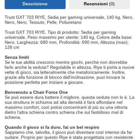
Descrizione
Recensioni
(0)
Trust GXT 703 RIYE, Sedia per gaming universale, 140 kg, Nero,
Nero, Nero, Tessuto, Pelle, Poliuretano
Trust GXT 703 RIYE. Tipo di prodotto: Sedia per gaming
universale, Peso massimo per utente: 140 kg, Colore della base:
Nero. Larghezza: 680 mm, Profondità: 690 mm, Altezza (max):
128 cm
Senza limiti
Se le tue abilità crescono mentre giochi, perché non dovrebbe
farlo anche la seduta? Regolabile in altezza, Riye ti porta a nuove
vette di gioco, sia letteralmente che metaforicamente. Inoltre,
grazie alla funzione di blocco dell’inclinazione, puoi trovare la
posizione perfetta per iniziare a giocare.
Benvenuto a Chair Force One
Se può essere dura battere il migliore, questa seduta non lo è. La
sua struttura in schiuma ad alta densità ti farà affondare nel
massimo comfort, così potrai concentrarti di più su una vittoria
dietro l’altra schiena contro schiena che sul fastidioso mal di
schiena.
Quando il gioco si fa duro, fai un bel respiro
Sappiamo che, talvolta, il gioco può diventare così intenso da far
sudare. Proprio per questo Riye è stata progettata con resistente