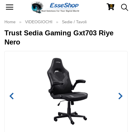
0
Toggle
navigation
Home
VIDEOGIOCHI
Sedie / Tavoli
Trust Sedia Gaming Gxt703 Riye
Nero