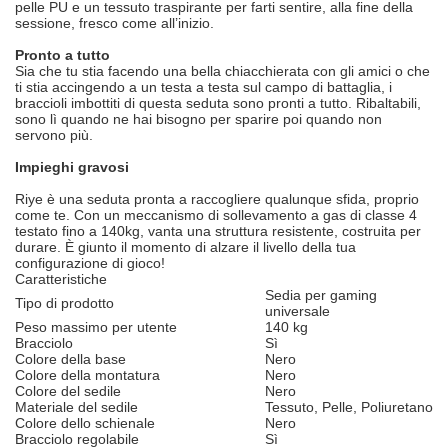
pelle PU e un tessuto traspirante per farti sentire, alla fine della
sessione, fresco come all’inizio.
Pronto a tutto
Sia che tu stia facendo una bella chiacchierata con gli amici o che
ti stia accingendo a un testa a testa sul campo di battaglia, i
braccioli imbottiti di questa seduta sono pronti a tutto. Ribaltabili,
sono lì quando ne hai bisogno per sparire poi quando non
servono più.
Impieghi gravosi
Riye è una seduta pronta a raccogliere qualunque sfida, proprio
come te. Con un meccanismo di sollevamento a gas di classe 4
testato fino a 140kg, vanta una struttura resistente, costruita per
durare. È giunto il momento di alzare il livello della tua
configurazione di gioco!
Caratteristiche
Sedia per gaming
Tipo di prodotto
universale
Peso massimo per utente
140 kg
Bracciolo
Sì
Colore della base
Nero
Colore della montatura
Nero
Colore del sedile
Nero
Materiale del sedile
Tessuto, Pelle, Poliuretano
Colore dello schienale
Nero
Bracciolo regolabile
Sì