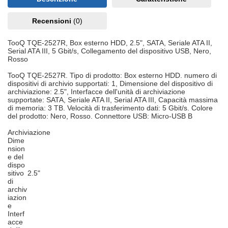
Recensioni
(0)
TooQ TQE-2527R, Box esterno HDD, 2.5", SATA, Seriale ATA II,
Serial ATA III, 5 Gbit/s, Collegamento del dispositivo USB, Nero,
Rosso
TooQ TQE-2527R. Tipo di prodotto: Box esterno HDD. numero di
dispositivi di archivio supportati: 1, Dimensione del dispositivo di
archiviazione: 2.5", Interfacce dell'unità di archiviazione
supportate: SATA, Seriale ATA II, Serial ATA III, Capacità massima
di memoria: 3 TB. Velocità di trasferimento dati: 5 Gbit/s. Colore
del prodotto: Nero, Rosso. Connettore USB: Micro-USB B
Archiviazione
Dime
nsion
e del
dispo
sitivo
2.5"
di
archiv
iazion
e
Interf
acce