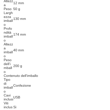
Altezz
12 mm
a
Peso
50 g
Largh
ezza
130 mm
imball
o
Profo
ndità
174 mm
imball
o
Altezz
a
40 mm
imball
o
Peso
dell'i
200 g
mball
o
Contenuto dell'imballo
Tipo
di
Confezione
imball
o
Cavi
USB
inclusi
Viti
inclus
Sì