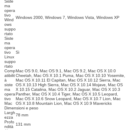
Siste
ma
opera
tivo
Windows 2000, Windows 7, Windows Vista, Windows XP
Wind
ows
suppo
rtato
Siste
ma
opera
tivo
Sì
Linux
suppo
rtato
Comp
Mac OS 9.0, Mac OS 9.1, Mac OS 9.2, Mac OS X 10.0
atibilit
Cheetah, Mac OS X 10.1 Puma, Mac OS X 10.10 Yosemite,
à
Mac OS X 10.11 El Capitan, Mac OS X 10.12 Sierra, Mac
siste
OS X 10.13 High Sierra, Mac OS X 10.14 Mojave, Mac OS
ma
X 10.15 Catalina, Mac OS X 10.2 Jaguar, Mac OS X 10.3
opera
Panther, Mac OS X 10.4 Tiger, Mac OS X 10.5 Leopard,
tivo
Mac OS X 10.6 Snow Leopard, Mac OS X 10.7 Lion, Mac
Mac
OS X 10.8 Mountain Lion, Mac OS X 10.9 Mavericks
Dimensioni e peso
Largh
78 mm
ezza
Profo
131 mm
ndità