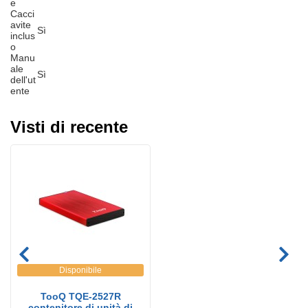
e
Cacci
avite
Sì
inclus
o
Manu
ale
Sì
dell'ut
ente
Visti di recente
Disponibile
TooQ TQE-2527R
contenitore di unità di