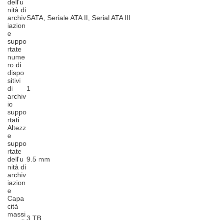
dell'u
nità di
archiv
SATA, Seriale ATA II, Serial ATA III
iazion
e
suppo
rtate
nume
ro di
dispo
sitivi
di
1
archiv
io
suppo
rtati
Altezz
e
suppo
rtate
dell'u
9.5 mm
nità di
archiv
iazion
e
Capa
cità
massi
3 TB