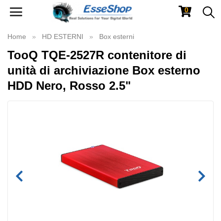
0
Toggle
navigation
Home
HD ESTERNI
Box esterni
TooQ TQE-2527R contenitore di
unità di archiviazione Box esterno
HDD Nero, Rosso 2.5"