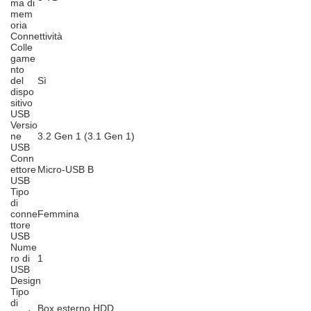
ma di
mem
oria
Connettività
Colle
game
nto
del
Sì
dispo
sitivo
USB
Versio
ne
3.2 Gen 1 (3.1 Gen 1)
USB
Conn
ettore
Micro-USB B
USB
Tipo
di
conne
Femmina
ttore
USB
Nume
ro di
1
USB
Design
Tipo
di
Box esterno HDD