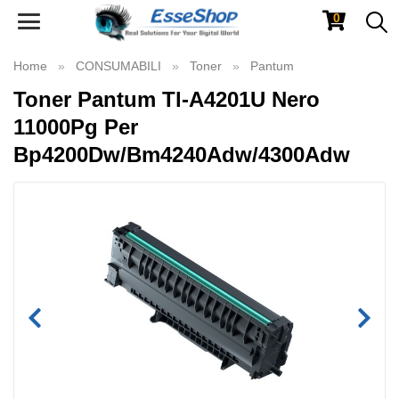
0
Toggle
navigation
Home
CONSUMABILI
Toner
Pantum
Toner Pantum Tl-A4201U Nero
11000Pg Per
Bp4200Dw/Bm4240Adw/4300Adw