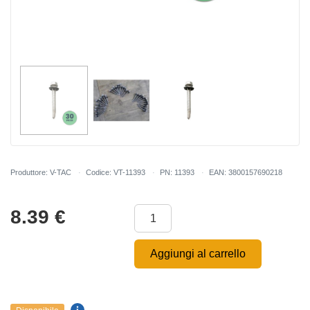
Produttore: V-TAC
Codice: VT-11393
PN: 11393
EAN: 3800157690218
8.39
€
Aggiungi al carrello