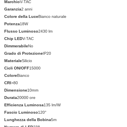
Marchio
V-TAC
Garanzia
2 anni
Colore della Luce
Bianco naturale
Potenza
18W
Flusso Luminoso
2430 lm
Chip LED
V-TAC
Dimmerabile
No
Grado di Protezione
IP20
Materiale
Silicio
Cicli ON/OFF
15000
Colore
Bianco
CRI
>80
Dimensione
10mm
Durata
20000 ore
Efficienza Luminosa
135 lm/W
Fascio Luminoso
120°
Lunghezza della Bobina
5m