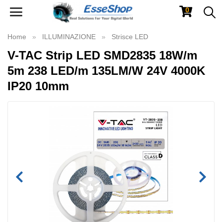
0
Toggle
navigation
Home
ILLUMINAZIONE
Strisce LED
V-TAC Strip LED SMD2835 18W/m
5m 238 LED/m 135LM/W 24V 4000K
IP20 10mm