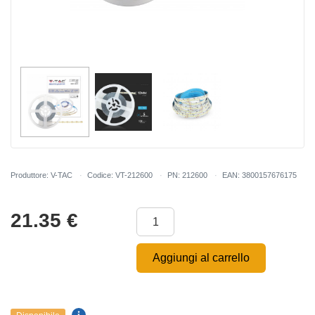
Produttore: V-TAC
Codice: VT-212600
PN: 212600
EAN: 3800157676175
21.35
€
Aggiungi al carrello