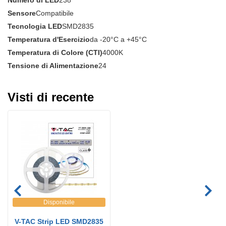
Numero di LED
238
Sensore
Compatibile
Tecnologia LED
SMD2835
Temperatura d'Esercizio
da -20°C a +45°C
Temperatura di Colore (CTI)
4000K
Tensione di Alimentazione
24
Visti di recente
Disponibile
V-TAC Strip LED SMD2835