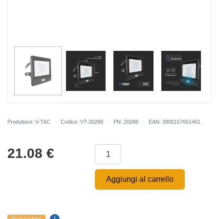
Produttore: V-TAC
Codice: VT-20288
PN: 20288
EAN: 3800157661461
21.08
€
Aggiungi al carrello