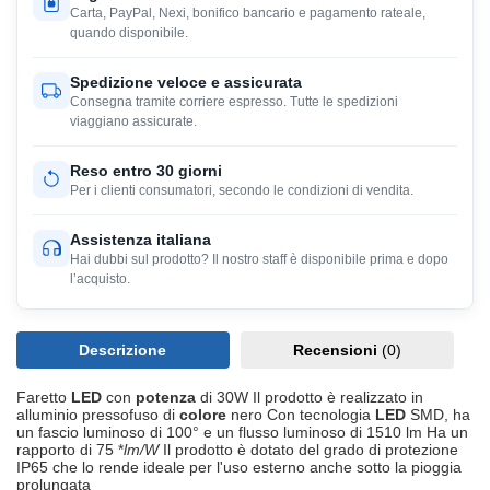
Carta, PayPal, Nexi, bonifico bancario e pagamento rateale,
quando disponibile.
Spedizione veloce e assicurata
Consegna tramite corriere espresso. Tutte le spedizioni
viaggiano assicurate.
Reso entro 30 giorni
Per i clienti consumatori, secondo le condizioni di vendita.
Assistenza italiana
Hai dubbi sul prodotto? Il nostro staff è disponibile prima e dopo
l’acquisto.
Descrizione
Recensioni
(0)
Faretto
LED
con
potenza
di 30W Il prodotto è realizzato in
alluminio pressofuso di
colore
nero Con tecnologia
LED
SMD, ha
un fascio luminoso di 100° e un flusso luminoso di 1510 lm Ha un
rapporto di 75 *
lm/W
Il prodotto è dotato del grado di protezione
IP65 che lo rende ideale per l'uso esterno anche sotto la pioggia
prolungata