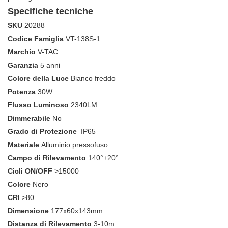
Specifiche tecniche
SKU
20288
Codice Famiglia
VT-138S-1
Marchio
V-TAC
Garanzia
5 anni
Colore della Luce
Bianco freddo
Potenza
30W
Flusso Luminoso
2340LM
Dimmerabile
No
Grado di Protezione
IP65
Materiale
Alluminio pressofuso
Campo di Rilevamento
140°±20°
Cicli ON/OFF
>15000
Colore
Nero
CRI
>80
Dimensione
177x60x143mm
Distanza di Rilevamento
3-10m