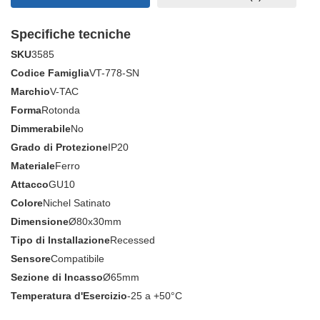
Specifiche tecniche
SKU
3585
Codice Famiglia
VT-778-SN
Marchio
V-TAC
Forma
Rotonda
Dimmerabile
No
Grado di Protezione
IP20
Materiale
Ferro
Attacco
GU10
Colore
Nichel Satinato
Dimensione
Ø80x30mm
Tipo di Installazione
Recessed
Sensore
Compatibile
Sezione di Incasso
Ø65mm
Temperatura d'Esercizio
-25 a +50°C