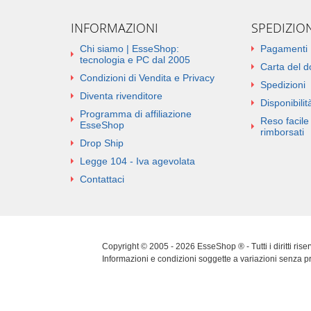
INFORMAZIONI
SPEDIZIO
Chi siamo | EsseShop:
Pagamenti
tecnologia e PC dal 2005
Carta del 
Condizioni di Vendita e Privacy
Spedizioni
Diventa rivenditore
Disponibilità
Programma di affiliazione
Reso facile 
EsseShop
rimborsati
Drop Ship
Legge 104 - Iva agevolata
Contattaci
Copyright © 2005 - 2026 EsseShop ® - Tutti i diritti ris
Informazioni e condizioni soggette a variazioni senza p
Cookie Policy
|
Privacy Policy
|
Sitemap
|
Aggiorna pref