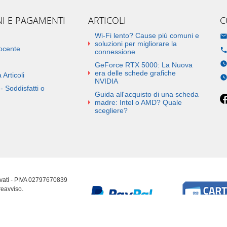
NI E PAGAMENTI
ARTICOLI
C
Wi-Fi lento? Cause più comuni e
soluzioni per migliorare la
docente
connessione
GeForce RTX 5000: La Nuova
era delle schede grafiche
 Articoli
NVIDIA
- Soddisfatti o
Guida all'acquisto di una scheda
madre: Intel o AMD? Quale
scegliere?
ervati - PIVA 02797670839
reavviso.
erenze cookie