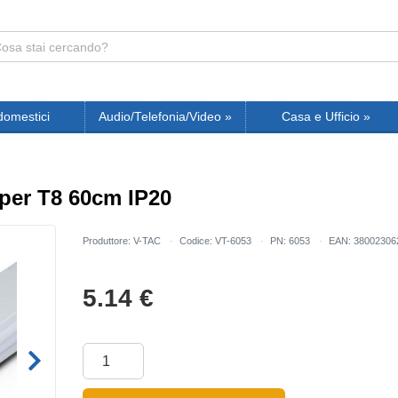
domestici
Audio/Telefonia/Video
»
Casa e Ufficio
»
per T8 60cm IP20
Produttore: V-TAC
Codice: VT-6053
PN: 6053
EAN: 38002306
5.14
€