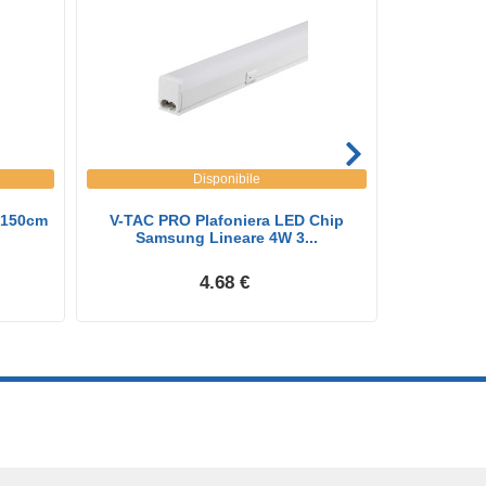
Disponibile
 150cm
V-TAC PRO Plafoniera LED Chip
V-TAC Tub
Samsung Lineare 4W 3...
160
4.68 €