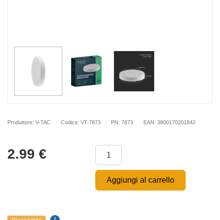
Produttore: V-TAC
Codice: VT-7873
PN: 7873
EAN: 3800170201842
2.99
€
Aggiungi al carrello