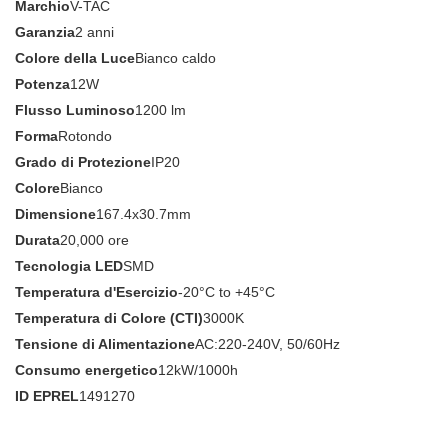
Marchio
V-TAC
Garanzia
2 anni
Colore della Luce
Bianco caldo
Potenza
12W
Flusso Luminoso
1200 lm
Forma
Rotondo
Grado di Protezione
IP20
Colore
Bianco
Dimensione
167.4x30.7mm
Durata
20,000 ore
Tecnologia LED
SMD
Temperatura d'Esercizio
-20°C to +45°C
Temperatura di Colore (CTI)
3000K
Tensione di Alimentazione
AC:220-240V, 50/60Hz
Consumo energetico
12kW/1000h
ID EPREL
1491270