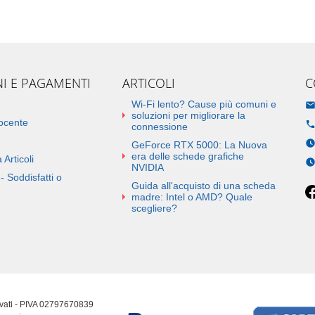
NI E PAGAMENTI
ARTICOLI
C
Wi-Fi lento? Cause più comuni e
soluzioni per migliorare la
docente
connessione
GeForce RTX 5000: La Nuova
era delle schede grafiche
 Articoli
NVIDIA
- Soddisfatti o
Guida all'acquisto di una scheda
madre: Intel o AMD? Quale
scegliere?
ervati - PIVA 02797670839