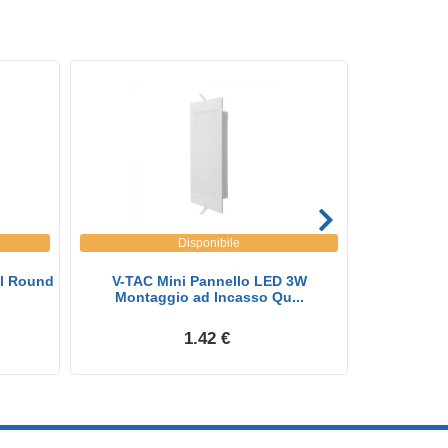
Disponibile
el Round
V-TAC Mini Pannello LED 3W
V-TAC 
Montaggio ad Incasso Qu...
Montag
1.42 €