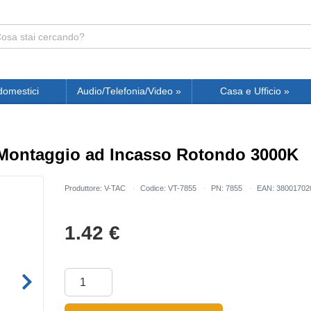
domestici
Audio/Telefonia/Video
»
Casa e Ufficio
»
Montaggio ad Incasso Rotondo 3000K
Produttore: V-TAC
Codice: VT-7855
PN: 7855
EAN: 38001702
1.42
€