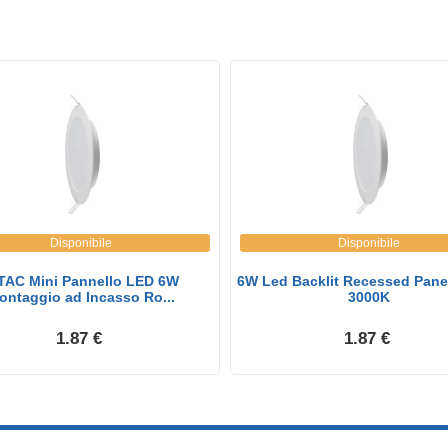
Disponibile
Disponibile
TAC Mini Pannello LED 6W
6W Led Backlit Recessed Pan
ontaggio ad Incasso Ro...
3000K
1.87 €
1.87 €