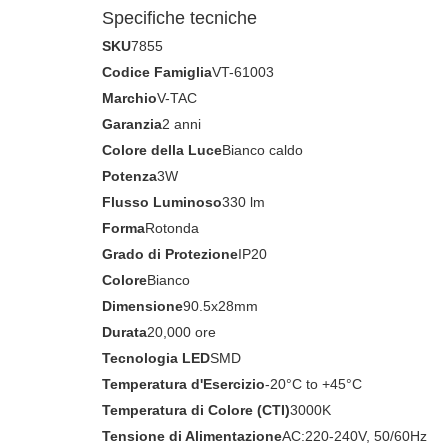
Specifiche tecniche
SKU
7855
Codice Famiglia
VT-61003
Marchio
V-TAC
Garanzia
2 anni
Colore della Luce
Bianco caldo
Potenza
3W
Flusso Luminoso
330 lm
Forma
Rotonda
Grado di Protezione
IP20
Colore
Bianco
Dimensione
90.5x28mm
Durata
20,000 ore
Tecnologia LED
SMD
Temperatura d'Esercizio
-20°C to +45°C
Temperatura di Colore (CTI)
3000K
Tensione di Alimentazione
AC:220-240V, 50/60Hz