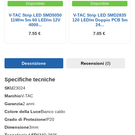
Disponibile
Disponibile
V-TAC Strip LED SMD5050
V-TAC Strip LED SMD2835
11W/m 5m 60 LED/m 12V
120 LED/m Doppio PCB 5m
4000...
24...
7.55 €
7.05 €
Descrizione
Recensioni
(0)
Specifiche tecniche
SKU
23024
Marchio
V-TAC
Garanzia
2 anni
Colore della Luce
Bianco caldo
Grado di Protezione
IP20
Dimensione
3mm