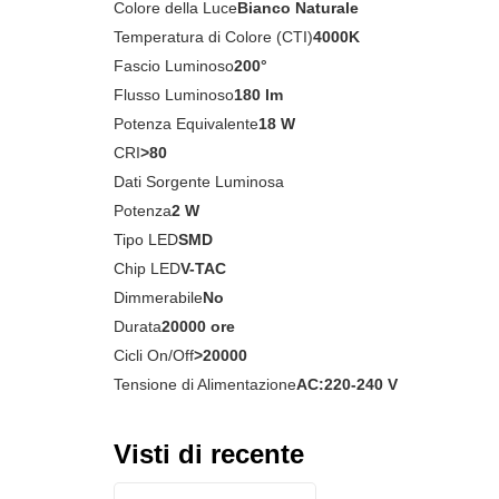
Colore della Luce
Bianco Naturale
Temperatura di Colore (CTI)
4000K
Fascio Luminoso
200°
Flusso Luminoso
180 lm
Potenza Equivalente
18 W
CRI
>80
Dati Sorgente Luminosa
Potenza
2 W
Tipo LED
SMD
Chip LED
V-TAC
Dimmerabile
No
Durata
20000 ore
Cicli On/Off
>20000
Tensione di Alimentazione
AC:220-240 V
Visti di recente