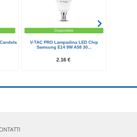
Disponibile
Candela
V-TAC PRO Lampadina LED Chip
V-TAC 
Samsung E14 9W A58 30...
130LM/
2.16 €
ONTATTI