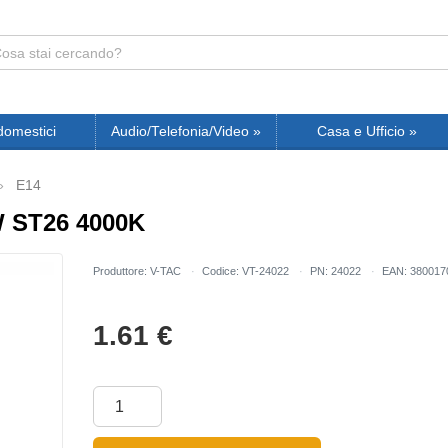
domestici
Audio/Telefonia/Video
»
Casa e Ufficio
»
E14
 ST26 4000K
Produttore: V-TAC
Codice: VT-24022
PN: 24022
EAN: 380017
1.61
€