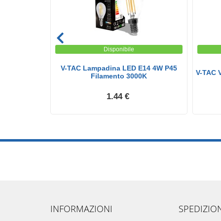
Disponibile
 LED E14 9W
V-TAC Lampadina LED E14 4W P45
V-TAC 
..
Filamento 3000K
1.44 €
INFORMAZIONI
SPEDIZIO