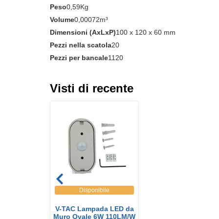
Peso
0,59Kg
Volume
0,00072m³
Dimensioni (AxLxP)
100 x 120 x 60 mm
Pezzi nella scatola
20
Pezzi per bancale
1120
Visti di recente
Disponibile
V-TAC Lampada LED da
Muro Ovale 6W 110LM/W