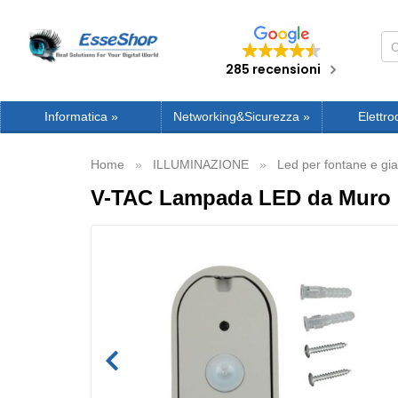
285 recensioni
Informatica
»
Networking&Sicurezza
»
Elettro
Home
ILLUMINAZIONE
Led per fontane e gia
V-TAC Lampada LED da Muro O