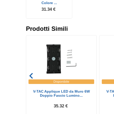
Colore ...
31.34 €
Prodotti Simili
Disponibile
uro Quadrato
V-TAC Applique LED da Muro 6W
V-T
...
Doppio Fascio Lumino...
35.32 €