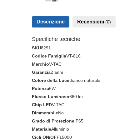
Descrizione
Recensioni
(0)
Specifiche tecniche
SKU
8291
Codice Famiglia
VT-816
Marchio
V-TAC
Garanzia
2 anni
Colore della Luce
Bianco naturale
Potenza
6W
Flusso Luminoso
660 lm
Chip LED
V-TAC
Dimmerabile
No
Grado di Protezione
IP65
Materiale
Alluminio
Cicli ON/OFF
15000