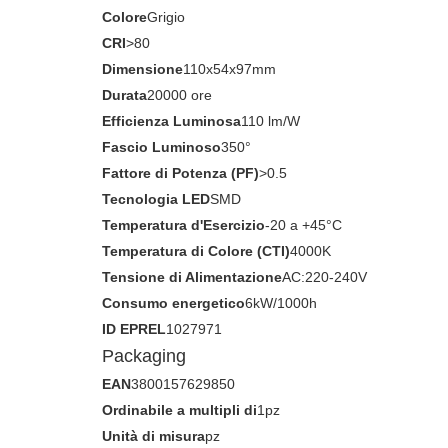
Colore
Grigio
CRI
>80
Dimensione
110x54x97mm
Durata
20000 ore
Efficienza Luminosa
110 lm/W
Fascio Luminoso
350°
Fattore di Potenza (PF)
>0.5
Tecnologia LED
SMD
Temperatura d'Esercizio
-20 a +45°C
Temperatura di Colore (CTI)
4000K
Tensione di Alimentazione
AC:220-240V
Consumo energetico
6kW/1000h
ID EPREL
1027971
Packaging
EAN
3800157629850
Ordinabile a multipli di
1pz
Unità di misura
pz