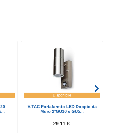
Disponibile
 20
V-TAC Portafaretto LED Doppio da
V-TAC Lamp
...
Muro 2*GU10 e GU5...
5W
29.11 €