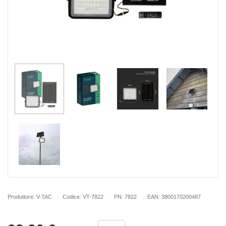
Produttore: V-TAC
Codice: VT-7822
PN: 7822
EAN: 3800170200487