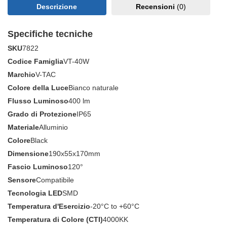
Descrizione
Recensioni
(0)
Specifiche tecniche
SKU
7822
Codice Famiglia
VT-40W
Marchio
V-TAC
Colore della Luce
Bianco naturale
Flusso Luminoso
400 lm
Grado di Protezione
IP65
Materiale
Alluminio
Colore
Black
Dimensione
190x55x170mm
Fascio Luminoso
120°
Sensore
Compatibile
Tecnologia LED
SMD
Temperatura d'Esercizio
-20°C to +60°C
Temperatura di Colore (CTI)
4000KK