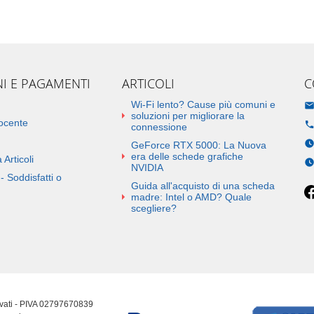
NI E PAGAMENTI
ARTICOLI
C
Wi-Fi lento? Cause più comuni e
soluzioni per migliorare la
docente
connessione
GeForce RTX 5000: La Nuova
era delle schede grafiche
 Articoli
NVIDIA
- Soddisfatti o
Guida all'acquisto di una scheda
madre: Intel o AMD? Quale
scegliere?
ervati - PIVA 02797670839