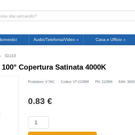
domestici
Audio/Telefonia/Video
»
Casa e Ufficio
»
GU10
100° Copertura Satinata 4000K
Produttore: V-TAC
Codice: VT-212988
PN: 212988
EAN: 3800
0.83
€