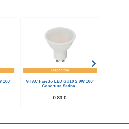
Disponibile
W 100°
V-TAC Faretto LED GU10 2,9W 100°
Faretto Le
Copertura Satina...
T
0.83 €