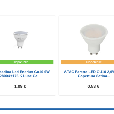
Disponibile
Disponibile
adina Led Enerlux Gu10 9W
V-TAC Faretto LED GU10 2,9
2800&#176,K Luce Cal...
Copertura Satina...
1.09 €
0.83 €