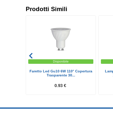
Prodotti Simili
Disponibile
p 4.5W Gu10
Faretto Led Gu10 6W 110° Copertura
Lamp
.
Trasparente 30...
0.93 €