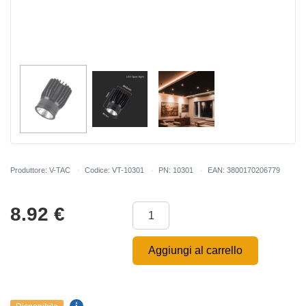
Produttore: V-TAC
Codice: VT-10301
PN: 10301
EAN: 3800170206779
8.92
€
Aggiungi al carrello