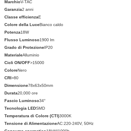
Marchio
V-TAC
Garanzia
2 anni
Classe efficienza
E
Colore della Luce
Bianco caldo
Potenza
18W
Flusso Luminoso
1900 lm
Grado di Protezione
IP20
Materiale
Alluminio
Cicli ON/OFF
>15000
Colore
Nero
CRI
>80
Dimensione
78x63x50mm
Durata
20,000 ore
Fascio Luminoso
34°
Tecnologia LED
SMD
Temperatura di Colore (CTI)
3000K
Tensione di Alimentazione
AC:220-240V, 50Hz