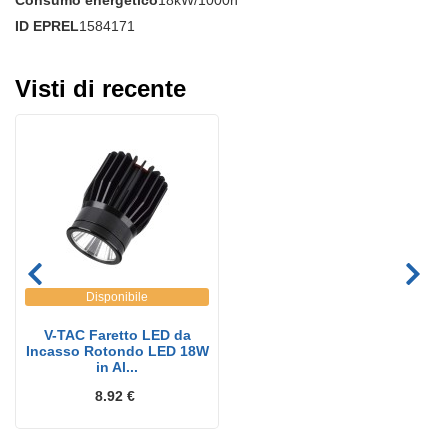
Consumo energetico
18kW/1000h
ID EPREL
1584171
Visti di recente
Disponibile
V-TAC Faretto LED da
Incasso Rotondo LED 18W
in Al...
8.92 €