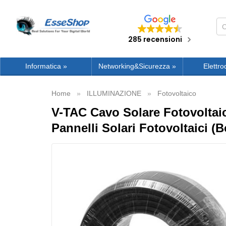
285 recensioni
Informatica
»
Networking&Sicurezza
»
Elettro
Home
ILLUMINAZIONE
Fotovoltaico
V-TAC Cavo Solare Fotovoltai
Pannelli Solari Fotovoltaici (