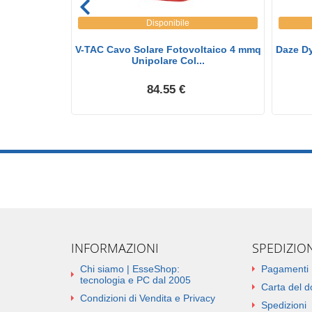
Disponibile
0/750V 4MmІ
V-TAC Cavo Solare Fotovoltaico 4 mmq
Daze D
Unipolare Col...
84.55 €
INFORMAZIONI
SPEDIZIO
Chi siamo | EsseShop:
Pagamenti
tecnologia e PC dal 2005
Carta del 
Condizioni di Vendita e Privacy
Spedizioni