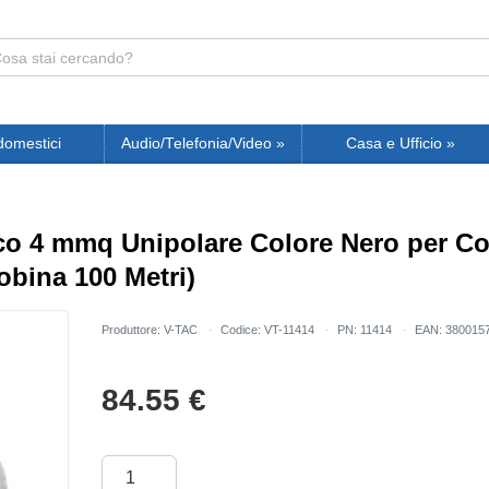
domestici
Audio/Telefonia/Video
»
Casa e Ufficio
»
co 4 mmq Unipolare Colore Nero per Co
Bobina 100 Metri)
Produttore: V-TAC
Codice: VT-11414
PN: 11414
EAN: 380015
84.55
€