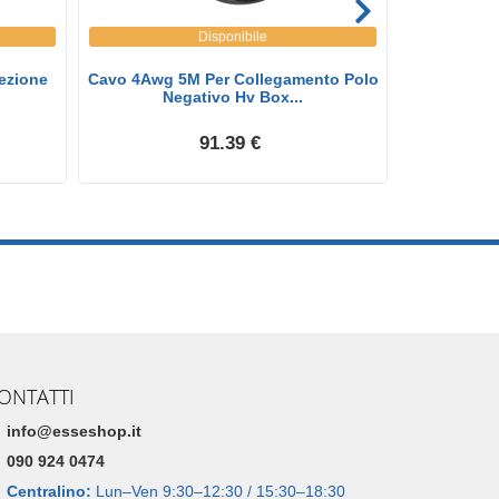
Disponibile
tezione
Cavo 4Awg 5M Per Collegamento Polo
Cavo 4Awg 
Negativo Hv Box...
P
91.39 €
ONTATTI
info@esseshop.it
090 924 0474
Centralino:
Lun–Ven 9:30–12:30 / 15:30–18:30