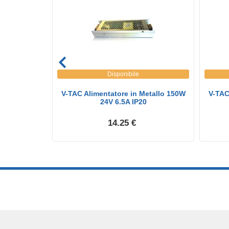
Disponibile
im in Metallo
V-TAC Alimentatore in Metallo 150W
V-TAC
.
24V 6.5A IP20
14.25 €