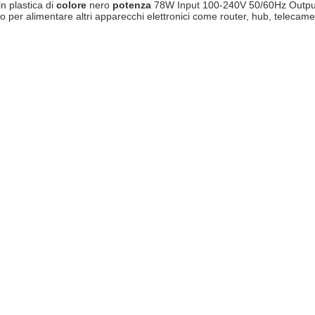
n plastica di
colore
nero
potenza
78W Input 100-240V 50/60Hz Output 
to per alimentare altri apparecchi elettronici come router, hub, telecam