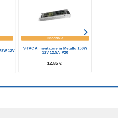
Disponibile
V-TAC Alimentatore in Metallo 150W
V-TAC Alim
 78W 12V
12V 12,5A IP20
12.85 €