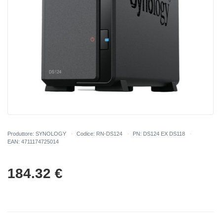
Produttore: SYNOLOGY
Codice: RN-DS124
PN: DS124 EX DS118
EAN: 4711174725014
184.32
€