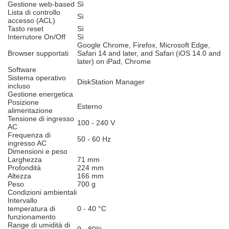
Gestione web-based
Sì
Lista di controllo
Sì
accesso (ACL)
Tasto reset
Sì
Interrutore On/Off
Sì
Google Chrome, Firefox, Microsoft Edge,
Browser supportati
Safari 14 and later, and Safari (iOS 14.0 and
later) on iPad, Chrome
Software
Sistema operativo
DiskStation Manager
incluso
Gestione energetica
Posizione
Esterno
alimentazione
Tensione di ingresso
100 - 240 V
AC
Frequenza di
50 - 60 Hz
ingresso AC
Dimensioni e peso
Larghezza
71 mm
Profondità
224 mm
Altezza
166 mm
Peso
700 g
Condizioni ambientali
Intervallo
temperatura di
0 - 40 °C
funzionamento
Range di umidità di