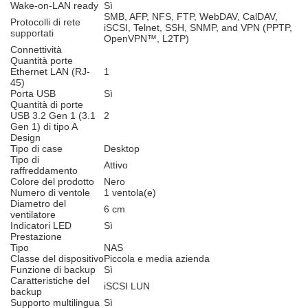
Wake-on-LAN ready
Sì
SMB, AFP, NFS, FTP, WebDAV, CalDAV,
Protocolli di rete
iSCSI, Telnet, SSH, SNMP, and VPN (PPTP,
supportati
OpenVPN™, L2TP)
Connettività
Quantità porte
Ethernet LAN (RJ-
1
45)
Porta USB
Sì
Quantità di porte
USB 3.2 Gen 1 (3.1
2
Gen 1) di tipo A
Design
Tipo di case
Desktop
Tipo di
Attivo
raffreddamento
Colore del prodotto
Nero
Numero di ventole
1 ventola(e)
Diametro del
6 cm
ventilatore
Indicatori LED
Sì
Prestazione
Tipo
NAS
Classe del dispositivo
Piccola e media azienda
Funzione di backup
Sì
Caratteristiche del
iSCSI LUN
backup
Supporto multilingua
Sì