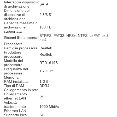
Interfaccia dispositivo
SATA
di archiviazione
Dimensione del
dispositivo di
2.5/3.5"
archiviazione
Capacità massima di
archiviazione
108 TB
supportata
BTRFS, FAT32, HFS+, NTFS, exFAT, ext3,
Sistemi file supportati
ext4
Processore
Famiglia processore
Realtek
Produttore
Realtek
processore
Modello del
RTD1619B
processore
Frequenza del
1,7 GHz
processore
Memoria
RAM installata
1 GB
Tipo di RAM
DDR4
Collegamento in rete
Collegamento
Sì
ethernet LAN
Velocità
trasferimento
1000 Mbit/s
Ethernet LAN
Supporto Iscsi
Sì