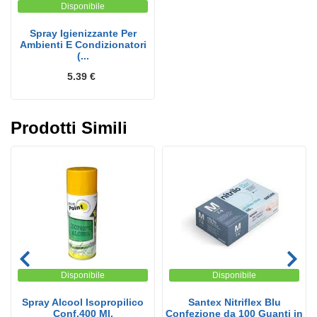
Disponibile
Spray Igienizzante Per
Ambienti E Condizionatori
(...
5.39 €
Prodotti Simili
Disponibile
Disponibile
Spray Alcool Isopropilico
Santex Nitriflex Blu
Conf.400 Ml.
Confezione da 100 Guanti in