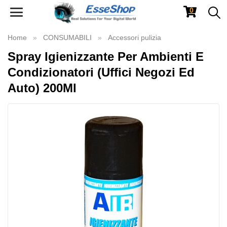
0
Toggle
navigation
Home
CONSUMABILI
Accessori pulizia
Spray Igienizzante Per Ambienti E
Condizionatori (Uffici Negozi Ed
Auto) 200Ml