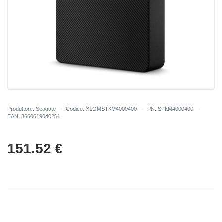
Produttore: Seagate
Codice: X1OMSTKM4000400
PN: STKM4000400
EAN: 3660619040254
151.52
€