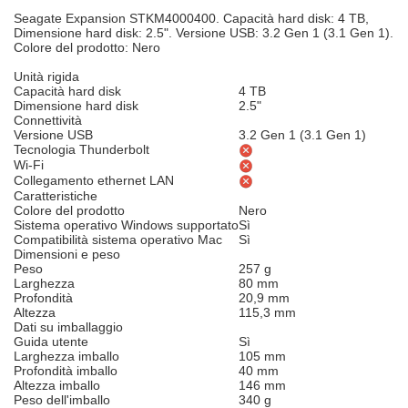
Seagate Expansion STKM4000400. Capacità hard disk: 4 TB,
Dimensione hard disk: 2.5". Versione USB: 3.2 Gen 1 (3.1 Gen 1).
Colore del prodotto: Nero
Unità rigida
Capacità hard disk
4 TB
Dimensione hard disk
2.5"
Connettività
Versione USB
3.2 Gen 1 (3.1 Gen 1)
Tecnologia Thunderbolt
Wi-Fi
Collegamento ethernet LAN
Caratteristiche
Colore del prodotto
Nero
Sistema operativo Windows supportato
Sì
Compatibilità sistema operativo Mac
Sì
Dimensioni e peso
Peso
257 g
Larghezza
80 mm
Profondità
20,9 mm
Altezza
115,3 mm
Dati su imballaggio
Guida utente
Sì
Larghezza imballo
105 mm
Profondità imballo
40 mm
Altezza imballo
146 mm
Peso dell'imballo
340 g