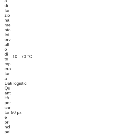
a
di
fun
zio
na
me
nto
Int
erv
all
o
di
-10 - 70 °C
te
mp
era
tur
a
Dati logistici
Qu
ant
ità
per
car
ton
50 pz
e
pri
nci
pal