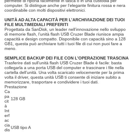
permette di riporla facilmente in tasca o in una custodia per
computer. Si distingue anche per l’elegante finitura rossa e nera
coordinabile con molti dispositivi elettronici.
UNITÀ AD ALTA CAPACITÀ PER L’ARCHIVIAZIONE DEI TUOI
FILE MULTIMEDIALI PREFERITI
Progettata da SanDisk, un leader nell’innovazione nello sviluppo
di memorie flash, l’unità flash USB Cruzer Blade riunisce ampia
capacità e design compatto. Disponibile con capacità sino a 128
GB1, questa può archiviare tutti i tuoi file di cui non puoi fare a
meno.
SEMPLICE BACKUP DEI FILE CON L’OPERAZIONE TRASCINA
Trasferire dati sull’unità flash USB Cruzer Blade è facile: basta
collegarla a una porta USB del computer e trascinare i file nella
cartella dell’unità. Una volta scaricato velocemente per la prima
volta il driver, questa unità USB ti consente di iniziare subito a
memorizzare, trasportare e condividere i tuoi dati.
Prestazione
Ca
pa
128 GB
cit
à
Int
erf
ac
cia
USB tipo A
dis