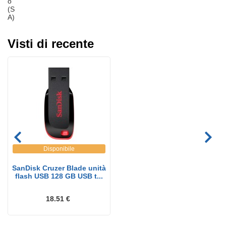
o
(S
A)
Visti di recente
Disponibile
SanDisk Cruzer Blade unità
flash USB 128 GB USB t...
18.51 €