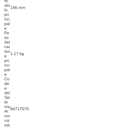
sc
ato
146 mm
la
pri
nci
pal
e
Pe
so
del
car
ton
1,17 kg
e
pri
nci
pal
e
Co
dic
e
del
Sis
te
ma
84717070
Ar
mo
niz
zat