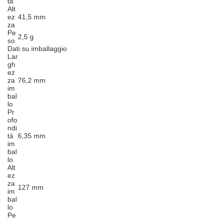
tà
Alt
ez
41,5 mm
za
Pe
2,5 g
so
Dati su imballaggio
Lar
gh
ez
za
76,2 mm
im
bal
lo
Pr
ofo
ndi
tà
6,35 mm
im
bal
lo
Alt
ez
za
127 mm
im
bal
lo
Pe