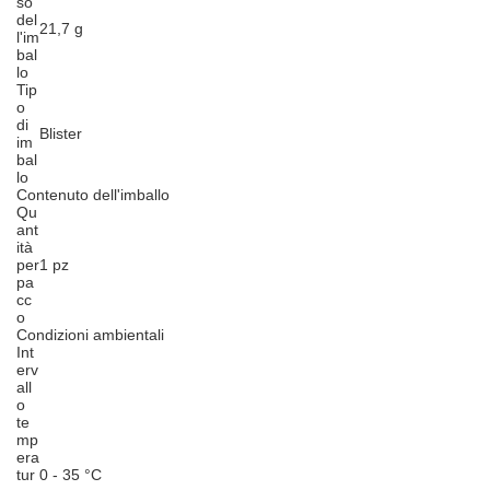
so
del
21,7 g
l'im
bal
lo
Tip
o
di
Blister
im
bal
lo
Contenuto dell'imballo
Qu
ant
ità
per
1 pz
pa
cc
o
Condizioni ambientali
Int
erv
all
o
te
mp
era
tur
0 - 35 °C