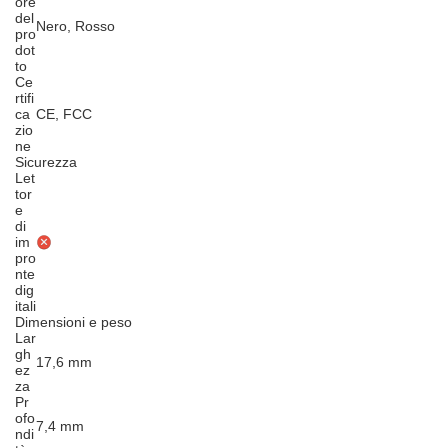
ore
del
Nero, Rosso
pro
dot
to
Ce
rtifi
ca
CE, FCC
zio
ne
Sicurezza
Let
tor
e
di
im
pro
nte
dig
itali
Dimensioni e peso
Lar
gh
17,6 mm
ez
za
Pr
ofo
7,4 mm
ndi