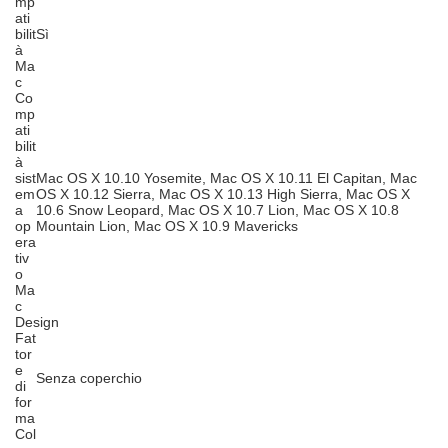
mp
ati
bilit
Sì
à
Ma
c
Co
mp
ati
bilit
à
sist
Mac OS X 10.10 Yosemite, Mac OS X 10.11 El Capitan, Mac
em
OS X 10.12 Sierra, Mac OS X 10.13 High Sierra, Mac OS X
a
10.6 Snow Leopard, Mac OS X 10.7 Lion, Mac OS X 10.8
op
Mountain Lion, Mac OS X 10.9 Mavericks
era
tiv
o
Ma
c
Design
Fat
tor
e
Senza coperchio
di
for
ma
Col