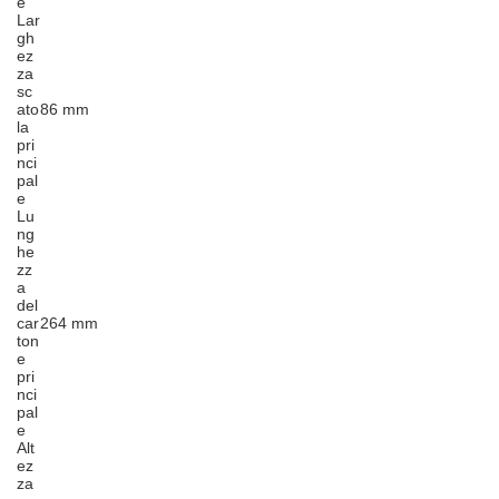
e
Lar
gh
ez
za
sc
ato
86 mm
la
pri
nci
pal
e
Lu
ng
he
zz
a
del
car
264 mm
ton
e
pri
nci
pal
e
Alt
ez
za