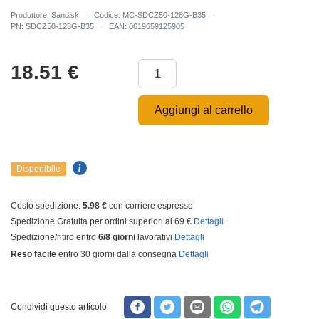
Produttore: Sandisk
Codice: MC-SDCZ50-128G-B35
PN: SDCZ50-128G-B35
EAN: 0619659125905
18.51
€
Aggiungi al carrello
Disponibile
Costo spedizione:
5.98 €
con corriere espresso
Spedizione Gratuita per ordini superiori ai 69 €
Dettagli
Spedizione/ritiro entro
6/8 giorni
lavorativi
Dettagli
Reso facile
entro 30 giorni dalla consegna
Dettagli
Condividi questo articolo: