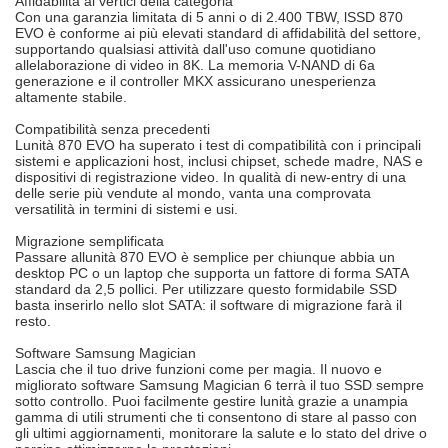
Affidabilità ai vertici della categoria
Con una garanzia limitata di 5 anni o di 2.400 TBW, lSSD 870
EVO è conforme ai più elevati standard di affidabilità del settore,
supportando qualsiasi attività dall'uso comune quotidiano
allelaborazione di video in 8K. La memoria V-NAND di 6a
generazione e il controller MKX assicurano unesperienza
altamente stabile.
Compatibilità senza precedenti
Lunità 870 EVO ha superato i test di compatibilità con i principali
sistemi e applicazioni host, inclusi chipset, schede madre, NAS e
dispositivi di registrazione video. In qualità di new-entry di una
delle serie più vendute al mondo, vanta una comprovata
versatilità in termini di sistemi e usi.
Migrazione semplificata
Passare allunità 870 EVO è semplice per chiunque abbia un
desktop PC o un laptop che supporta un fattore di forma SATA
standard da 2,5 pollici. Per utilizzare questo formidabile SSD
basta inserirlo nello slot SATA: il software di migrazione farà il
resto.
Software Samsung Magician
Lascia che il tuo drive funzioni come per magia. Il nuovo e
migliorato software Samsung Magician 6 terrà il tuo SSD sempre
sotto controllo. Puoi facilmente gestire lunità grazie a unampia
gamma di utili strumenti che ti consentono di stare al passo con
gli ultimi aggiornamenti, monitorare la salute e lo stato del drive o