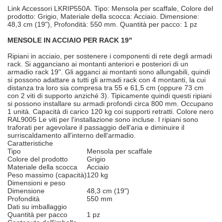
Link Accessori LKRIP550A. Tipo: Mensola per scaffale, Colore del
prodotto: Grigio, Materiale della scocca: Acciaio. Dimensione:
48,3 cm (19"), Profondità: 550 mm. Quantità per pacco: 1 pz
MENSOLE IN ACCIAIO PER RACK 19"
Ripiani in acciaio, per sostenere i componenti di rete degli armadi
rack. Si agganciano ai montanti anteriori e posteriori di un
armadio rack 19". Gli agganci ai montanti sono allungabili, quindi
si possono adattare a tutti gli armadi rack con 4 montanti, la cui
distanza tra loro sia compresa tra 55 e 61,5 cm (oppure 73 cm
con 2 viti di supporto anziché 3). Tipicamente quindi questi ripiani
si possono installare su armadi profondi circa 800 mm. Occupano
1 unità. Capacità di carico 120 kg coi supporti retratti. Colore nero
RAL9005 Le viti per l'installazione sono incluse. I ripiani sono
traforati per agevolare il passaggio dell'aria e diminuire il
surriscaldamento all'interno dell'armadio.
Caratteristiche
Tipo
Mensola per scaffale
Colore del prodotto
Grigio
Materiale della scocca
Acciaio
Peso massimo (capacità)
120 kg
Dimensioni e peso
Dimensione
48,3 cm (19")
Profondità
550 mm
Dati su imballaggio
Quantità per pacco
1 pz