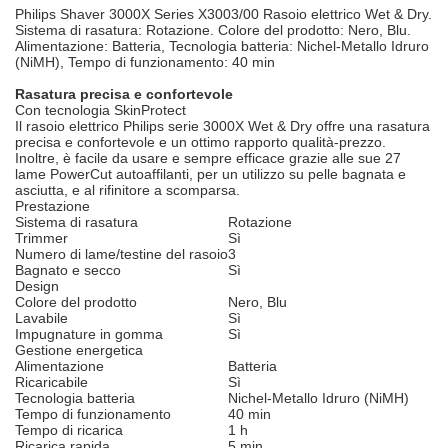
Philips Shaver 3000X Series X3003/00 Rasoio elettrico Wet & Dry.
Sistema di rasatura: Rotazione. Colore del prodotto: Nero, Blu.
Alimentazione: Batteria, Tecnologia batteria: Nichel-Metallo Idruro
(NiMH), Tempo di funzionamento: 40 min
Rasatura precisa e confortevole
Con tecnologia SkinProtect
Il rasoio elettrico Philips serie 3000X Wet & Dry offre una rasatura
precisa e confortevole e un ottimo rapporto qualità-prezzo.
Inoltre, è facile da usare e sempre efficace grazie alle sue 27
lame PowerCut autoaffilanti, per un utilizzo su pelle bagnata e
asciutta, e al rifinitore a scomparsa.
Prestazione
Sistema di rasatura
Rotazione
Trimmer
Sì
Numero di lame/testine del rasoio
3
Bagnato e secco
Sì
Design
Colore del prodotto
Nero, Blu
Lavabile
Sì
Impugnature in gomma
Sì
Gestione energetica
Alimentazione
Batteria
Ricaricabile
Sì
Tecnologia batteria
Nichel-Metallo Idruro (NiMH)
Tempo di funzionamento
40 min
Tempo di ricarica
1 h
Ricarica rapida
5 min