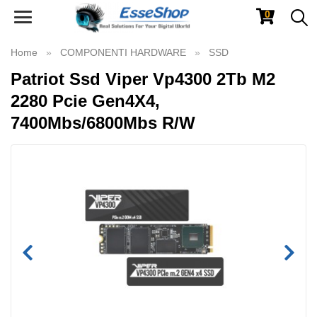
0
Toggle
navigation
Home
COMPONENTI HARDWARE
SSD
Patriot Ssd Viper Vp4300 2Tb M2
2280 Pcie Gen4X4,
7400Mbs/6800Mbs R/W