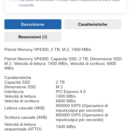
Hai dubbi sul prodotto? Il nostro staff è disponibile prima e dopo
l’acquisto.
Descrizione
Caratteristiche
Recensioni
(0)
Patriot Memory VP4300, 2 TB, M.2, 7400 MB/s
Patriot Memory VP4300. Capacità SSD: 2 TB, Dimensione SSD:
M.2, Velocità di lettura: 7400 MB/s, Velocità di scrittura: 6800
MB/s
Caratteristiche
Capacità SSD
2 TB
Dimensione SSD
M.2
Interfaccia
PCI Express 4.0
Velocità di lettura
7400 MB/s
Velocità di scrittura
6800 MB/s
800000 IOPS (Operazioni di
Lettura casuale (4KB)
input/output per secondo)
800000 IOPS (Operazioni di
Scrittura casuale (4KB)
input/output per secondo)
Velocità di lettura
7400 MB/s
sequenziale (ATTO)