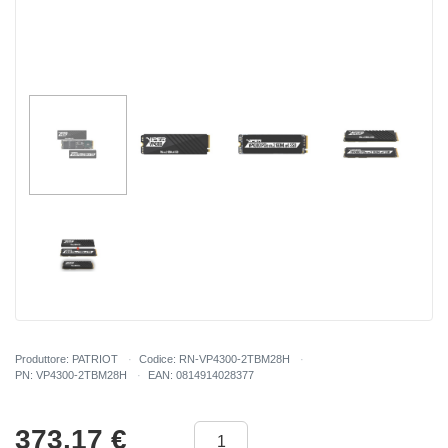
Produttore: PATRIOT
Codice: RN-VP4300-2TBM28H
PN: VP4300-2TBM28H
EAN: 0814914028377
373.17
€