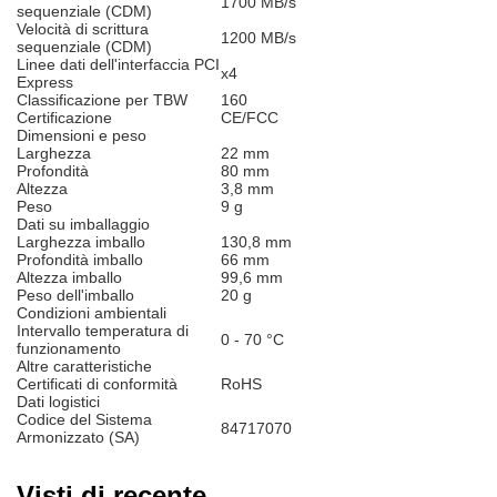
1700 MB/s
sequenziale (CDM)
Velocità di scrittura
1200 MB/s
sequenziale (CDM)
Linee dati dell'interfaccia PCI
x4
Express
Classificazione per TBW
160
Certificazione
CE/FCC
Dimensioni e peso
Larghezza
22 mm
Profondità
80 mm
Altezza
3,8 mm
Peso
9 g
Dati su imballaggio
Larghezza imballo
130,8 mm
Profondità imballo
66 mm
Altezza imballo
99,6 mm
Peso dell'imballo
20 g
Condizioni ambientali
Intervallo temperatura di
0 - 70 °C
funzionamento
Altre caratteristiche
Certificati di conformità
RoHS
Dati logistici
Codice del Sistema
84717070
Armonizzato (SA)
Visti di recente