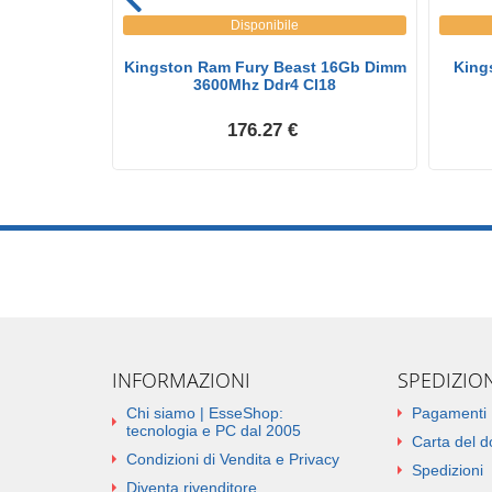
Disponibile
FURY 16GB
Kingston Ram Fury Beast 16Gb Dimm
King
6 D...
3600Mhz Ddr4 Cl18
176.27 €
INFORMAZIONI
SPEDIZIO
Chi siamo | EsseShop:
Pagamenti
tecnologia e PC dal 2005
Carta del 
Condizioni di Vendita e Privacy
Spedizioni
Diventa rivenditore