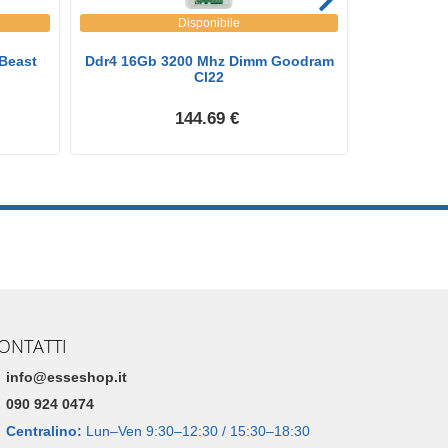
Disponibile
Beast
Ddr4 16Gb 3200 Mhz Dimm Goodram
Adata R
Cl22
3
144.69 €
ONTATTI
info@esseshop.it
090 924 0474
Centralino:
Lun–Ven 9:30–12:30 / 15:30–18:30