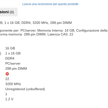
Lascia una recensione per questo prodotto
sioni
(0)
GB, 1 x 16 GB, DDR4, 3200 MHz, 288-pin DIMM
ente per: PC/server, Memoria Interna: 16 GB, Configurazione della 
forma memoria: 288-pin DIMM, Latenza CAS: 22
16 GB
)
1 x 16 GB
DDR4
PC/server
288-pin DIMM
22
3200 MHz
Unregistered (unbuffered)
1
1.2 V