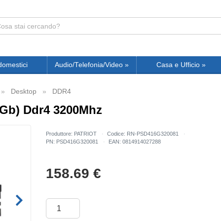
domestici
Audio/Telefonia/Video
»
Casa e Ufficio
»
Desktop
DDR4
6Gb) Ddr4 3200Mhz
Produttore: PATRIOT
Codice: RN-PSD416G320081
PN: PSD416G320081
EAN: 0814914027288
158.69
€