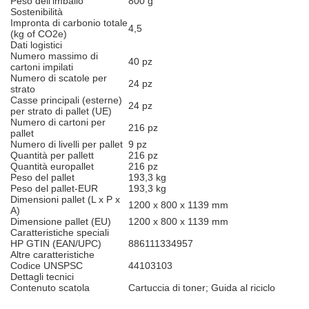
Peso dell'imballo
800 g
Sostenibilità
Impronta di carbonio totale
4,5
(kg of CO2e)
Dati logistici
Numero massimo di
40 pz
cartoni impilati
Numero di scatole per
24 pz
strato
Casse principali (esterne)
24 pz
per strato di pallet (UE)
Numero di cartoni per
216 pz
pallet
Numero di livelli per pallet
9 pz
Quantità per pallett
216 pz
Quantità europallet
216 pz
Peso del pallet
193,3 kg
Peso del pallet-EUR
193,3 kg
Dimensioni pallet (L x P x
1200 x 800 x 1139 mm
A)
Dimensione pallet (EU)
1200 x 800 x 1139 mm
Caratteristiche speciali
HP GTIN (EAN/UPC)
886111334957
Altre caratteristiche
Codice UNSPSC
44103103
Dettagli tecnici
Contenuto scatola
Cartuccia di toner; Guida al riciclo