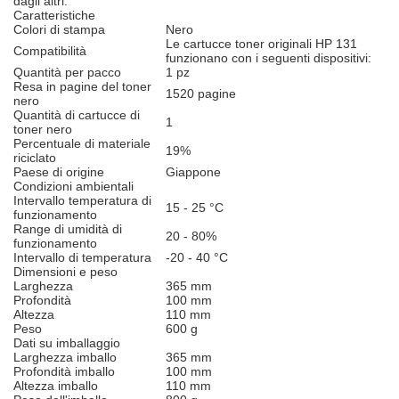
dagli altri.
Caratteristiche
Colori di stampa
Nero
Le cartucce toner originali HP 131
Compatibilità
funzionano con i seguenti dispositivi:
Quantità per pacco
1 pz
Resa in pagine del toner
1520 pagine
nero
Quantità di cartucce di
1
toner nero
Percentuale di materiale
19%
riciclato
Paese di origine
Giappone
Condizioni ambientali
Intervallo temperatura di
15 - 25 °C
funzionamento
Range di umidità di
20 - 80%
funzionamento
Intervallo di temperatura
-20 - 40 °C
Dimensioni e peso
Larghezza
365 mm
Profondità
100 mm
Altezza
110 mm
Peso
600 g
Dati su imballaggio
Larghezza imballo
365 mm
Profondità imballo
100 mm
Altezza imballo
110 mm