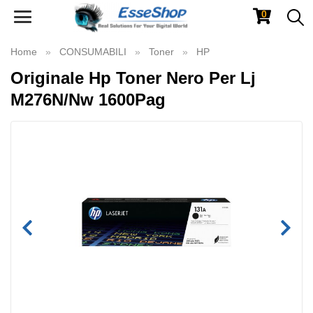
0
Toggle
navigation
Home
CONSUMABILI
Toner
HP
Originale Hp Toner Nero Per Lj
M276N/Nw 1600Pag