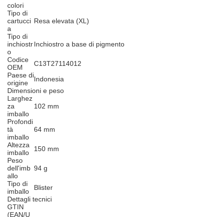
colori
Tipo di
cartucci
Resa elevata (XL)
a
Tipo di
inchiostr
Inchiostro a base di pigmento
o
Codice
C13T27114012
OEM
Paese di
Indonesia
origine
Dimensioni e peso
Larghez
za
102 mm
imballo
Profondi
tà
64 mm
imballo
Altezza
150 mm
imballo
Peso
dell'imb
94 g
allo
Tipo di
Blister
imballo
Dettagli tecnici
GTIN
(EAN/U