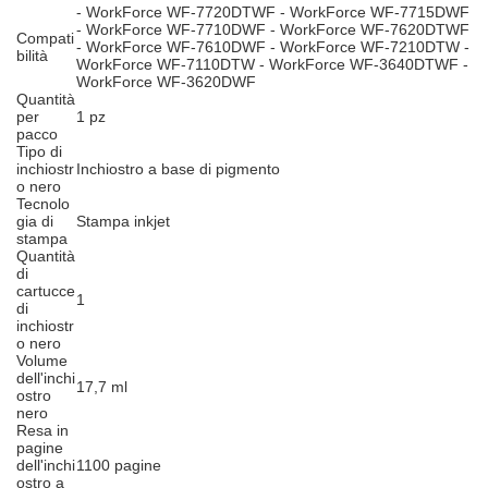
- WorkForce WF-7720DTWF - WorkForce WF-7715DWF
- WorkForce WF-7710DWF - WorkForce WF-7620DTWF
Compati
- WorkForce WF-7610DWF - WorkForce WF-7210DTW -
bilità
WorkForce WF-7110DTW - WorkForce WF-3640DTWF -
WorkForce WF-3620DWF
Quantità
per
1 pz
pacco
Tipo di
inchiostr
Inchiostro a base di pigmento
o nero
Tecnolo
gia di
Stampa inkjet
stampa
Quantità
di
cartucce
1
di
inchiostr
o nero
Volume
dell'inchi
17,7 ml
ostro
nero
Resa in
pagine
dell'inchi
1100 pagine
ostro a