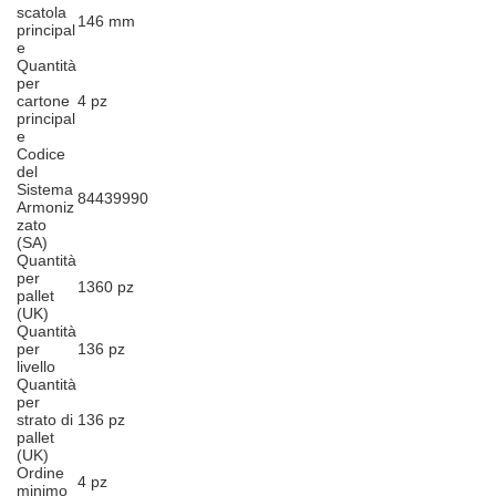
scatola
146 mm
principal
e
Quantità
per
cartone
4 pz
principal
e
Codice
del
Sistema
84439990
Armoniz
zato
(SA)
Quantità
per
1360 pz
pallet
(UK)
Quantità
per
136 pz
livello
Quantità
per
strato di
136 pz
pallet
(UK)
Ordine
4 pz
minimo