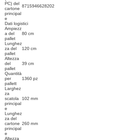
PC) del
8715946628202
cartone
principal
e
Dati logistici
Ampiezz
a del
80 cm
pallet
Lunghez
za del
120 cm
pallet
Altezza
del
39 cm
pallet
Quantità
per
1360 pz
pallett
Larghez
za
scatola
102 mm
principal
e
Lunghez
za del
cartone
260 mm
principal
e
Altezza