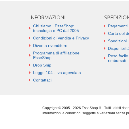
INFORMAZIONI
SPEDIZIO
Chi siamo | EsseShop:
Pagamenti
tecnologia e PC dal 2005
Carta del 
Condizioni di Vendita e Privacy
Spedizioni
Diventa rivenditore
Disponibilità
Programma di affiliazione
Reso facile 
EsseShop
rimborsati
Drop Ship
Legge 104 - Iva agevolata
Contattaci
Copyright © 2005 - 2026 EsseShop ® - Tutti i diritti ris
Informazioni e condizioni soggette a variazioni senza p
Cookie Policy
|
Privacy Policy
|
Sitemap
|
Aggiorna pref