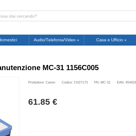
domestici
Audio/Telefonia/Video
»
Casa e Ufficio
»
anutenzione MC-31 1156C005
Produttore: Canon
Codice: CN27173
PN: MC-31
EAN: 45492
61.85
€