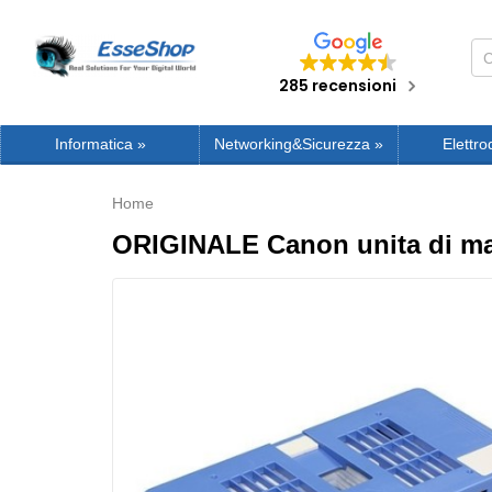
285 recensioni
Informatica
»
Networking&Sicurezza
»
Elettro
Home
ORIGINALE Canon unitа di m