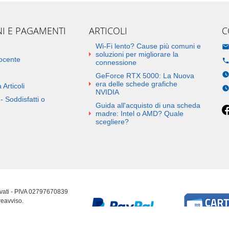
NI E PAGAMENTI
ARTICOLI
C
Wi-Fi lento? Cause più comuni e
soluzioni per migliorare la
docente
connessione
GeForce RTX 5000: La Nuova
era delle schede grafiche
 Articoli
NVIDIA
- Soddisfatti o
Guida all'acquisto di una scheda
madre: Intel o AMD? Quale
scegliere?
ervati - PIVA 02797670839
reavviso.
erenze cookie