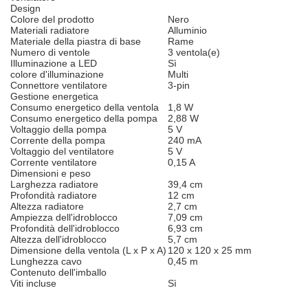
Design
Colore del prodotto
Nero
Materiali radiatore
Alluminio
Materiale della piastra di base
Rame
Numero di ventole
3 ventola(e)
Illuminazione a LED
Sì
colore d'illuminazione
Multi
Connettore ventilatore
3-pin
Gestione energetica
Consumo energetico della ventola
1,8 W
Consumo energetico della pompa
2,88 W
Voltaggio della pompa
5 V
Corrente della pompa
240 mA
Voltaggio del ventilatore
5 V
Corrente ventilatore
0,15 A
Dimensioni e peso
Larghezza radiatore
39,4 cm
Profondità radiatore
12 cm
Altezza radiatore
2,7 cm
Ampiezza dell'idroblocco
7,09 cm
Profondità dell'idroblocco
6,93 cm
Altezza dell'idroblocco
5,7 cm
Dimensione della ventola (L x P x A)
120 x 120 x 25 mm
Lunghezza cavo
0,45 m
Contenuto dell'imballo
Viti incluse
Sì