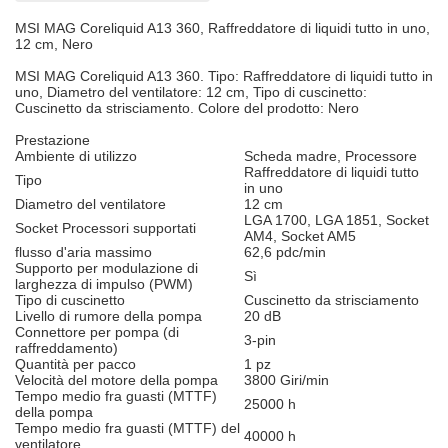
MSI MAG Coreliquid A13 360, Raffreddatore di liquidi tutto in uno,
12 cm, Nero
MSI MAG Coreliquid A13 360. Tipo: Raffreddatore di liquidi tutto in
uno, Diametro del ventilatore: 12 cm, Tipo di cuscinetto:
Cuscinetto da strisciamento. Colore del prodotto: Nero
Prestazione
Ambiente di utilizzo
Scheda madre, Processore
Raffreddatore di liquidi tutto
Tipo
in uno
Diametro del ventilatore
12 cm
LGA 1700, LGA 1851, Socket
Socket Processori supportati
AM4, Socket AM5
flusso d'aria massimo
62,6 pdc/min
Supporto per modulazione di
Sì
larghezza di impulso (PWM)
Tipo di cuscinetto
Cuscinetto da strisciamento
Livello di rumore della pompa
20 dB
Connettore per pompa (di
3-pin
raffreddamento)
Quantità per pacco
1 pz
Velocità del motore della pompa
3800 Giri/min
Tempo medio fra guasti (MTTF)
25000 h
della pompa
Tempo medio fra guasti (MTTF) del
40000 h
ventilatore