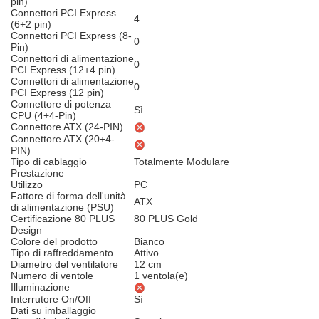
pin)
Connettori PCI Express
4
(6+2 pin)
Connettori PCI Express (8-
0
Pin)
Connettori di alimentazione
0
PCI Express (12+4 pin)
Connettori di alimentazione
0
PCI Express (12 pin)
Connettore di potenza
Sì
CPU (4+4-Pin)
Connettore ATX (24-PIN)
Connettore ATX (20+4-
PIN)
Tipo di cablaggio
Totalmente Modulare
Prestazione
Utilizzo
PC
Fattore di forma dell'unità
ATX
di alimentazione (PSU)
Certificazione 80 PLUS
80 PLUS Gold
Design
Colore del prodotto
Bianco
Tipo di raffreddamento
Attivo
Diametro del ventilatore
12 cm
Numero di ventole
1 ventola(e)
Illuminazione
Interrutore On/Off
Sì
Dati su imballaggio