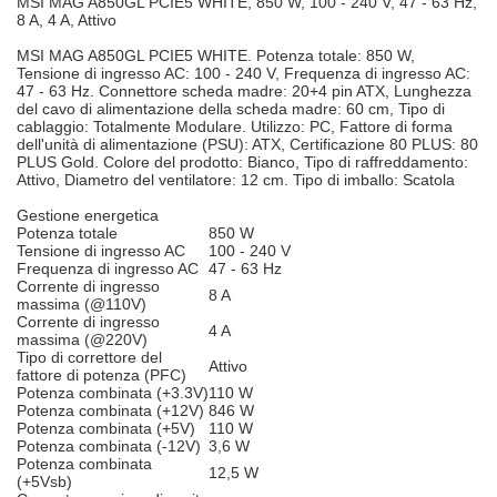
MSI MAG A850GL PCIE5 WHITE, 850 W, 100 - 240 V, 47 - 63 Hz,
8 A, 4 A, Attivo
MSI MAG A850GL PCIE5 WHITE. Potenza totale: 850 W,
Tensione di ingresso AC: 100 - 240 V, Frequenza di ingresso AC:
47 - 63 Hz. Connettore scheda madre: 20+4 pin ATX, Lunghezza
del cavo di alimentazione della scheda madre: 60 cm, Tipo di
cablaggio: Totalmente Modulare. Utilizzo: PC, Fattore di forma
dell'unità di alimentazione (PSU): ATX, Certificazione 80 PLUS: 80
PLUS Gold. Colore del prodotto: Bianco, Tipo di raffreddamento:
Attivo, Diametro del ventilatore: 12 cm. Tipo di imballo: Scatola
Gestione energetica
Potenza totale
850 W
Tensione di ingresso AC
100 - 240 V
Frequenza di ingresso AC
47 - 63 Hz
Corrente di ingresso
8 A
massima (@110V)
Corrente di ingresso
4 A
massima (@220V)
Tipo di correttore del
Attivo
fattore di potenza (PFC)
Potenza combinata (+3.3V)
110 W
Potenza combinata (+12V)
846 W
Potenza combinata (+5V)
110 W
Potenza combinata (-12V)
3,6 W
Potenza combinata
12,5 W
(+5Vsb)