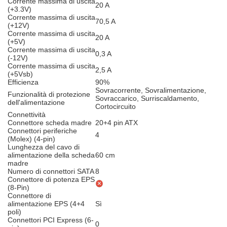
Corrente massima di uscita
20 A
(+3.3V)
Corrente massima di uscita
70,5 A
(+12V)
Corrente massima di uscita
20 A
(+5V)
Corrente massima di uscita
0,3 A
(-12V)
Corrente massima di uscita
2,5 A
(+5Vsb)
Efficienza
90%
Sovracorrente, Sovralimentazione,
Funzionalità di protezione
Sovraccarico, Surriscaldamento,
dell'alimentazione
Cortocircuito
Connettività
Connettore scheda madre
20+4 pin ATX
Connettori periferiche
4
(Molex) (4-pin)
Lunghezza del cavo di
alimentazione della scheda
60 cm
madre
Numero di connettori SATA
8
Connettore di potenza EPS
(8-Pin)
Connettore di
alimentazione EPS (4+4
Sì
poli)
Connettori PCI Express (6-
0