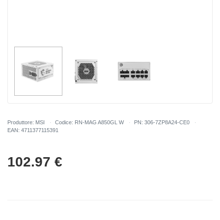
Produttore: MSI
Codice: RN-MAG A850GL W
PN: 306-7ZP8A24-CE0
EAN: 4711377115391
102.97
€