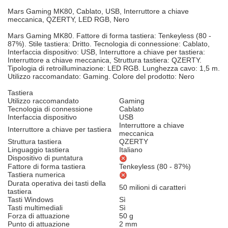
Mars Gaming MK80, Cablato, USB, Interruttore a chiave
meccanica, QZERTY, LED RGB, Nero
Mars Gaming MK80. Fattore di forma tastiera: Tenkeyless (80 -
87%). Stile tastiera: Dritto. Tecnologia di connessione: Cablato,
Interfaccia dispositivo: USB, Interruttore a chiave per tastiera:
Interruttore a chiave meccanica, Struttura tastiera: QZERTY.
Tipologia di retroilluminazione: LED RGB. Lunghezza cavo: 1,5 m.
Utilizzo raccomandato: Gaming. Colore del prodotto: Nero
Tastiera
Utilizzo raccomandato
Gaming
Tecnologia di connessione
Cablato
Interfaccia dispositivo
USB
Interruttore a chiave
Interruttore a chiave per tastiera
meccanica
Struttura tastiera
QZERTY
Linguaggio tastiera
Italiano
Dispositivo di puntatura
Fattore di forma tastiera
Tenkeyless (80 - 87%)
Tastiera numerica
Durata operativa dei tasti della
50 milioni di caratteri
tastiera
Tasti Windows
Sì
Tasti multimediali
Sì
Forza di attuazione
50 g
Punto di attuazione
2 mm