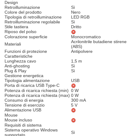
Design
Retroilluminazione
Sì
Colore del prodotto
Nero
Tipologia di retroilluminazione
LED RGB
Retroilluminazione regolabile
Sì
Stile tastiera
Dritto
Riposo del polso
Colorazione superficie
Monocromatico
Acrilonitrile butadiene stirene
Materiali
(ABS)
Funzioni di protezione
Antipolvere
Caratteristiche
Lunghezza cavo
1,5 m
Anti-ghosting
Sì
Plug & Play
Sì
Gestione energetica
Tipologia alimentazione
USB
Porta di ricarica USB Type-C
Potenza di ricarica richiesta (min)
0 W
Potenza di ricarica richiesta (max)
0 W
Consumo di energia
300 mA
Tensione di esercizio
5 V
Alimentazione USB
Mouse
Mouse incluso
Requisiti di sistema
Sistema operativo Windows
Sì
supportato