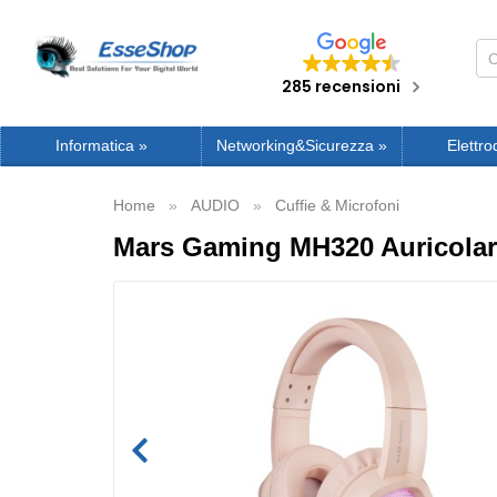
285 recensioni
Informatica
»
Networking&Sicurezza
»
Elettro
Home
AUDIO
Cuffie & Microfoni
Mars Gaming MH320 Auricolare