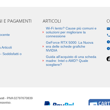
NI E PAGAMENTI
ARTICOLI
C
Wi-Fi lento? Cause più comuni e
soluzioni per migliorare la
docente
connessione
GeForce RTX 5000: La Nuova
era delle schede grafiche
 Articoli
NVIDIA
- Soddisfatti o
Guida all'acquisto di una scheda
madre: Intel o AMD? Quale
scegliere?
ervati - PIVA 02797670839
reavviso.
erenze cookie