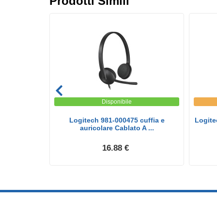
Prodotti Simili
Disponibile
und G6 con
Logitech 981-000475 cuffia e
Logite
p...
auricolare Cablato A ...
16.88 €