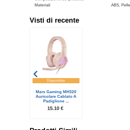
Materiali
ABS, Pell
Visti di recente
Disponibile
Mars Gaming MH320
Auricolare Cablato A
Padiglione ...
15.10 €