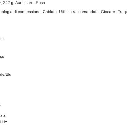
 242 g, Auricolare, Rosa
nologia di connessione: Cablato. Utilizzo raccomandato: Giocare. Freq
ne
ico
de/Blu
A
ale
0 Hz