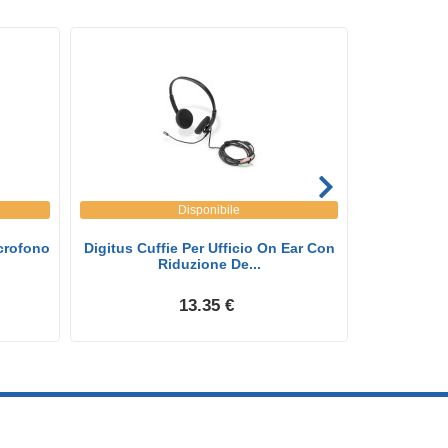
Disponibile
crofono
Digitus Cuffie Per Ufficio On Ear Con
Logitech 9
Riduzione De...
M
13.35 €