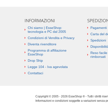
INFORMAZIONI
SPEDIZIO
Chi siamo | EsseShop:
Pagamenti
tecnologia e PC dal 2005
Carta del 
Condizioni di Vendita e Privacy
Spedizioni
Diventa rivenditore
Disponibilità
Programma di affiliazione
Reso facile 
EsseShop
rimborsati
Drop Ship
Legge 104 - Iva agevolata
Contattaci
Copyright © 2005 - 2026 EsseShop ® - Tutti i diritti ris
Informazioni e condizioni soggette a variazioni senza p
Cookie Policy
|
Privacy Policy
|
Sitemap
|
Aggiorna pref