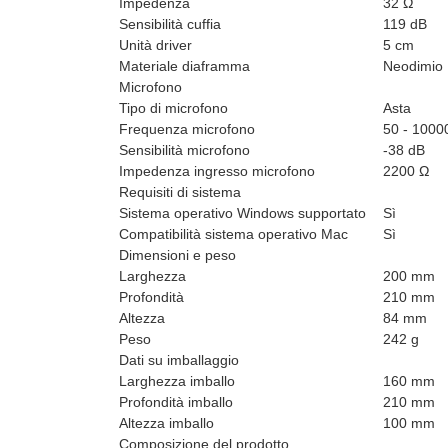
Impedenza
32 Ω
Sensibilità cuffia
119 dB
Unità driver
5 cm
Materiale diaframma
Neodimio
Microfono
Tipo di microfono
Asta
Frequenza microfono
50 - 1000
Sensibilità microfono
-38 dB
Impedenza ingresso microfono
2200 Ω
Requisiti di sistema
Sistema operativo Windows supportato
Sì
Compatibilità sistema operativo Mac
Sì
Dimensioni e peso
Larghezza
200 mm
Profondità
210 mm
Altezza
84 mm
Peso
242 g
Dati su imballaggio
Larghezza imballo
160 mm
Profondità imballo
210 mm
Altezza imballo
100 mm
Composizione del prodotto