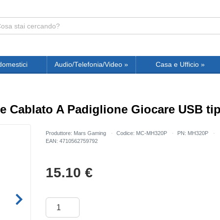
domestici
Audio/Telefonia/Video
»
Casa e Ufficio
»
 Cablato A Padiglione Giocare USB ti
Produttore: Mars Gaming
Codice: MC-MH320P
PN: MH320P
EAN: 4710562759792
15.10
€