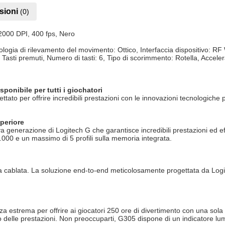
sioni
(0)
2000 DPI, 400 fps, Nero
logia di rilevamento del movimento: Ottico, Interfaccia dispositivo: 
: Tasti premuti, Numero di tasti: 6, Tipo di scorimmento: Rotella, Accel
onibile per tutti i giochatori
 per offrire incredibili prestazioni con le innovazioni tecnologiche
uperiore
a generazione di Logitech G che garantisce incredibili prestazioni ed 
.000 e un massimo di 5 profili sulla memoria integrata.
ablata. La soluzione end-to-end meticolosamente progettata da Logitech 
trema per offrire ai giocatori 250 ore di divertimento con una sola bat
o delle prestazioni. Non preoccuparti, G305 dispone di un indicatore lum