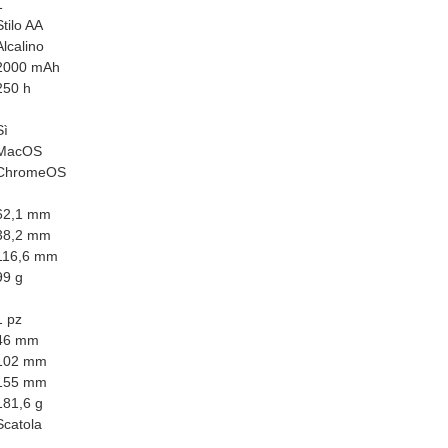
1
Stilo AA
Alcalino
2000 mAh
250 h
Sì
MacOS
ChromeOS
62,1 mm
38,2 mm
116,6 mm
99 g
1 pz
46 mm
102 mm
155 mm
181,6 g
Scatola