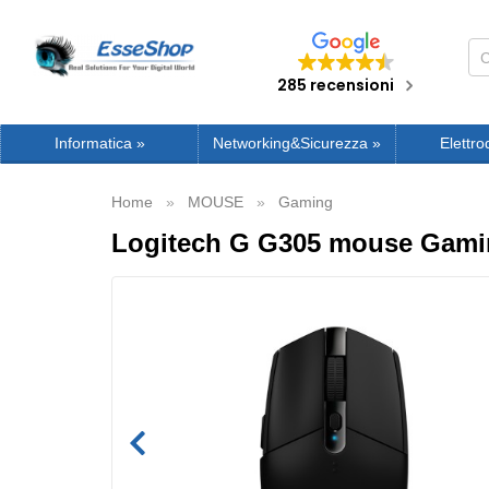
285 recensioni
Informatica
»
Networking&Sicurezza
»
Elettro
Home
MOUSE
Gaming
Logitech G G305 mouse Gaming