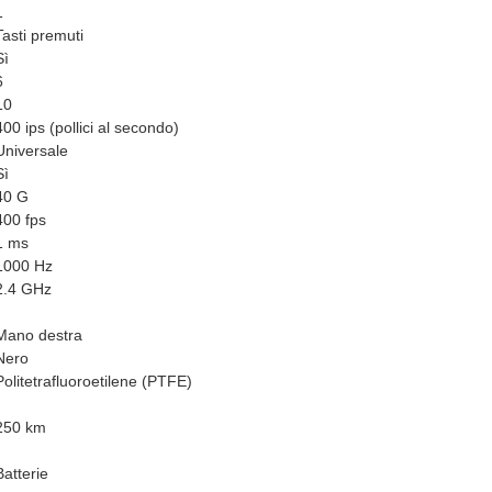
1
Tasti premuti
Sì
6
10
400 ips (pollici al secondo)
Universale
Sì
40 G
400 fps
1 ms
1000 Hz
2.4 GHz
Mano destra
Nero
Politetrafluoroetilene (PTFE)
250 km
Batterie