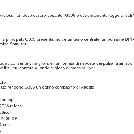
reless non deve essere pesante. G305 è estremamente leggero, soli 99
anti principali. G305 presenta inoltre un tasto centrale, un pulsante DPI
ming Software.
ati consente di migliorare l'uniformità di risposta dei pulsanti sinistro/d
ili su cui contare quando si gioca ai massimi livelli.
ato
egrato rendono G305 un ottimo compagno di viaggio.
Gaming
RF Wireless
Ottico
12000 DPI
Rotella
6