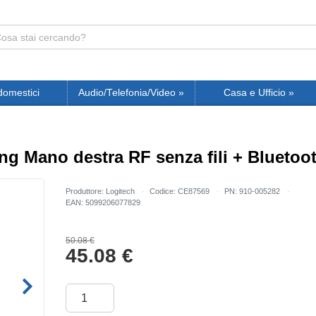
domestici
Audio/Telefonia/Video
»
Casa e Ufficio
»
 Mano destra RF senza fili + Bluetoot
Produttore: Logitech
Codice: CE87569
PN: 910-005282
EAN: 5099206077829
50.08 €
45.08
€