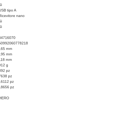
Sì
USB tipo A
Ricevitore nano
Sì
Sì
84716070
50992060778218
165 mm
195 mm
118 mm
912 g
392 pz
7638 pz
16112 pz
18656 pz
HERO