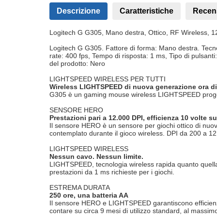
Descrizione
Caratteristiche
Recen
Logitech G G305, Mano destra, Ottico, RF Wireless, 1
Logitech G G305. Fattore di forma: Mano destra. Tecno
rate: 400 fps, Tempo di risposta: 1 ms, Tipo di pulsanti
del prodotto: Nero
LIGHTSPEED WIRELESS PER TUTTI
Wireless LIGHTSPEED di nuova generazione ora disp
G305 è un gaming mouse wireless LIGHTSPEED progettato
SENSORE HERO
Prestazioni pari a 12.000 DPI, efficienza 10 volte s
Il sensore HERO è un sensore per giochi ottico di nuov
contemplato durante il gioco wireless. DPI da 200 a 12
LIGHTSPEED WIRELESS
Nessun cavo. Nessun limite.
LIGHTSPEED, tecnologia wireless rapida quanto quella c
prestazioni da 1 ms richieste per i giochi.
ESTREMA DURATA
250 ore, una batteria AA
Il sensore HERO e LIGHTSPEED garantiscono efficienza es
contare su circa 9 mesi di utilizzo standard, al massim