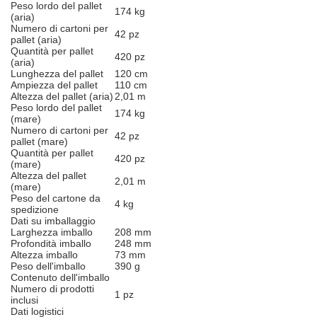
Peso lordo del pallet
174 kg
(aria)
Numero di cartoni per
42 pz
pallet (aria)
Quantità per pallet
420 pz
(aria)
Lunghezza del pallet
120 cm
Ampiezza del pallet
110 cm
Altezza del pallet (aria)
2,01 m
Peso lordo del pallet
174 kg
(mare)
Numero di cartoni per
42 pz
pallet (mare)
Quantità per pallet
420 pz
(mare)
Altezza del pallet
2,01 m
(mare)
Peso del cartone da
4 kg
spedizione
Dati su imballaggio
Larghezza imballo
208 mm
Profondità imballo
248 mm
Altezza imballo
73 mm
Peso dell'imballo
390 g
Contenuto dell'imballo
Numero di prodotti
1 pz
inclusi
Dati logistici