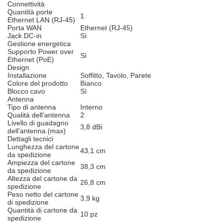
Connettività
Quantità porte
1
Ethernet LAN (RJ-45)
Porta WAN
Ethernet (RJ-45)
Jack DC-in
Sì
Gestione energetica
Supporto Power over
Sì
Ethernet (PoE)
Design
Installazione
Soffitto, Tavolo, Parete
Colore del prodotto
Bianco
Blocco cavo
Sì
Antenna
Tipo di antenna
Interno
Qualità dell'antenna
2
Livello di guadagno
3,8 dBi
dell'antenna (max)
Dettagli tecnici
Lunghezza del cartone
43,1 cm
da spedizione
Ampiezza del cartone
38,3 cm
da spedizione
Altezza del cartone da
26,8 cm
spedizione
Peso netto del cartone
3,9 kg
di spedizione
Quantità di cartone da
10 pz
spedizione