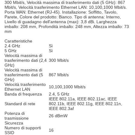
300 Mbit/s, Velocità massima di trasferimento dati (5 GHz): 867
Mbit/s, Velocità trasferimento Ethernet LAN: 10,100,1000 Mbit/s.
Porta WAN: Ethernet (RJ-45). Installazione: Soffitto, Tavolo,
Parete, Colore del prodotto: Bianco. Tipo di antenna: Interno,
Livello di guadagno dell'antenna (max): 3,8 dBi. Larghezza
imballo: 208 mm, Profondità imballo: 248 mm, Altezza imballo: 73
mm
Caratteristiche
2.4 GHz
Sì
5 GHz
Sì
Velocità massima di
trasferimento dati (2,4
300 Mbit/s
GHz)
Velocità massima di
trasferimento dati (5
867 Mbit/s
GHz)
Velocità trasferimento
10,100,1000 Mbit/s
Ethernet LAN
Banda di frequenza
2.4, 5 GHz
IEEE 802.11a, IEEE 802.11ac, IEEE
Standard di rete
802.11b, IEEE 802.11g, IEEE 802.11n,
IEEE 802.3af
Potenza di
26 dBmW
trasmissione
Sicurezza
Numero di supporti
16
SSID