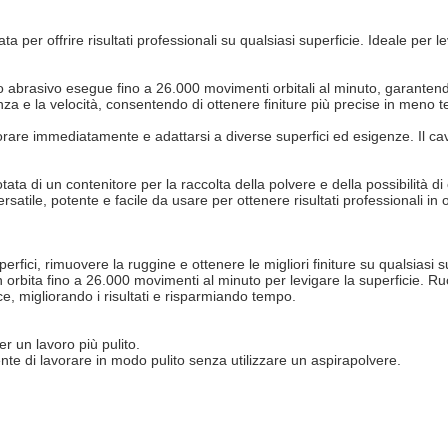
 per offrire risultati professionali su qualsiasi superficie. Ideale per l
.
o abrasivo esegue fino a 26.000 movimenti orbitali al minuto, garantendo
za e la velocità, consentendo di ottenere finiture più precise in meno 
avorare immediatamente e adattarsi a diverse superfici ed esigenze. Il ca
dotata di un contenitore per la raccolta della polvere e della possibilità
satile, potente e facile da usare per ottenere risultati professionali in 
rfici, rimuovere la ruggine e ottenere le migliori finiture su qualsiasi s
n orbita fino a 26.000 movimenti al minuto per levigare la superficie. R
e, migliorando i risultati e risparmiando tempo.
r un lavoro più pulito.
sente di lavorare in modo pulito senza utilizzare un aspirapolvere.