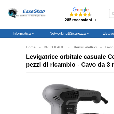
285 recensioni
Informatica
»
Networking&Sicurezza
»
Elettro
Home
BRICOLAGE
Utensili elettrici
Leviga
Levigatrice orbitale casuale C
pezzi di ricambio - Cavo da 3 