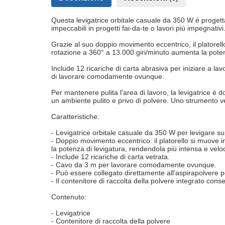
Questa levigatrice orbitale casuale da 350 W è progettata
impeccabili in progetti fai-da-te o lavori più impegnativi
Grazie al suo doppio movimento eccentrico, il platorell
rotazione a 360° a 13.000 giri/minuto aumenta la poten
Include 12 ricariche di carta abrasiva per iniziare a l
di lavorare comodamente ovunque.
Per mantenere pulita l'area di lavoro, la levigatrice è 
un ambiente pulito e privo di polvere. Uno strumento ver
Caratteristiche:
- Levigatrice orbitale casuale da 350 W per levigare supe
- Doppio movimento eccentrico: il platorello si muove i
la potenza di levigatura, rendendola più intensa e veloc
- Include 12 ricariche di carta vetrata.
- Cavo da 3 m per lavorare comodamente ovunque.
- Può essere collegato direttamente all'aspirapolvere pe
- Il contenitore di raccolta della polvere integrato con
Contenuto:
- Levigatrice
- Contenitore di raccolta della polvere