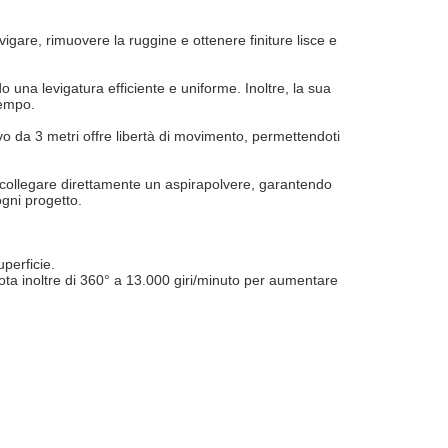
evigare, rimuovere la ruggine e ottenere finiture lisce e
 una levigatura efficiente e uniforme. Inoltre, la sua
tempo.
vo da 3 metri offre libertà di movimento, permettendoti
 di collegare direttamente un aspirapolvere, garantendo
ogni progetto.
uperficie.
uota inoltre di 360° a 13.000 giri/minuto per aumentare