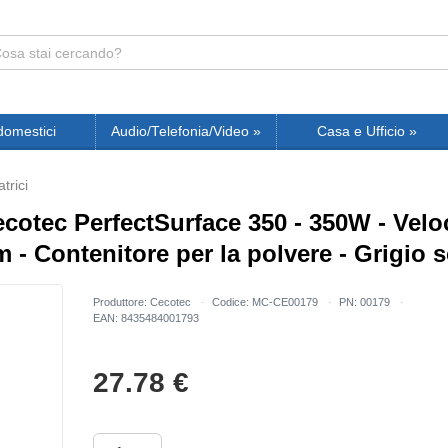
domestici
Audio/Telefonia/Video
»
Casa e Ufficio
»
trici
ecotec PerfectSurface 350 - 350W - Veloc
m - Contenitore per la polvere - Grigio 
Produttore: Cecotec
Codice: MC-CE00179
PN: 00179
EAN: 8435484001793
27.78
€