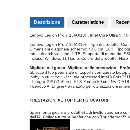
Descrizione
Caratteristiche
Recen
Lenovo Legion Pro 7 16IAX10H, Intel Core Ultra 9, 40
Lenovo Legion Pro 7 16IAX10H. Tipo di prodotto: Compu
Dimensioni diagonale schermo: 40,6 cm (16"), Tipolo
totale di archiviazione: 1 TB, Supporto di memoria: S
incluso: Windows 11 Home. Colore del prodotto: Nero
Migliore nel gioco. Migliore nelle prestazioni. Prof
Sblocca il tuo potenziale di Esports con questo laptop 
lobby in cui ti trovi.- Include processori Intel® Core™ U
- Integra GPU GeForce RTX™ serie 50 con NVIDIA D
- Lenovo AI Engine+ avanzato per ottimizzazioni in te
PRESTAZIONI AL TOP PER I GIOCATORI
Sperimenta giochi e produttività di livello superiore con
dall'IA. Collega tutte le periferiche con Thunderbolt™ 4