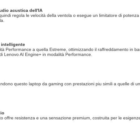
udio acustica dell'IA
, quindi regola le velocità della ventola o esegue un limitatore di potenza
la.
intelligente
ità Performance a quella Estreme, ottimizzando il raffreddamento in b
 di Lenovo AI Engine+ in modalità Performance.
ndono questo laptop da gaming con prestazioni piu simili a quelle di u
nio
iato offre resistenza e una sensazione premium, costruita per le esigenz