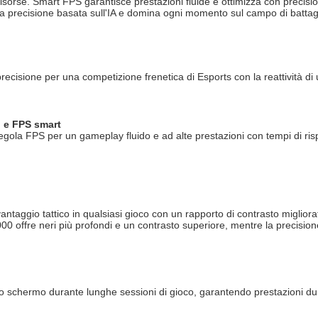
risorse. Smart FPS garantisce prestazioni fluide e ottimizza con precisi
a precisione basata sull'IA e domina ogni momento sul campo di battagl
ecisione per una competizione frenetica di Esports con la reattività di
o e FPS smart
 regola FPS per un gameplay fluido e ad alte prestazioni con tempi di ris
vantaggio tattico in qualsiasi gioco con un rapporto di contrasto migliora
000 offre neri più profondi e un contrasto superiore, mentre la precisi
lo schermo durante lunghe sessioni di gioco, garantendo prestazioni du