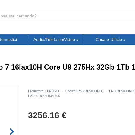
domestici
Audio/Telefonia/Video
»
Casa e Ufficio
»
 7 16Iax10H Core U9 275Hx 32Gb 1Tb 1
Produttore: LENOVO
Codice: RN-83F500DMIX
PN: 83F500DMI
EAN: 0199271501795
3256.16
€