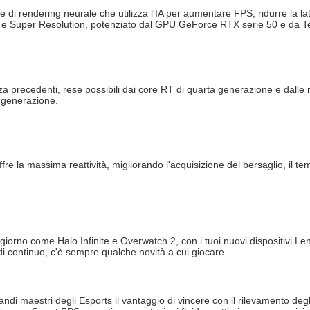
e di rendering neurale che utilizza l'IA per aumentare FPS, ridurre la la
 e Super Resolution, potenziato dal GPU GeForce RTX serie 50 e da T
a precedenti, rese possibili dai core RT di quarta generazione e dalle r
a generazione.
re la massima reattività, migliorando l'acquisizione del bersaglio, il te
 giorno come Halo Infinite e Overwatch 2, con i tuoi nuovi dispositivi L
i continuo, c'è sempre qualche novità a cui giocare.
ndi maestri degli Esports il vantaggio di vincere con il rilevamento deg