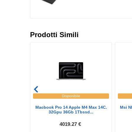
Prodotti Simili
Disponibile
re Ultra 9
Macbook Pro 14 Apple M4 Max 14C.
Msi N
...
32Gpu 36Gb 1Tbssd...
4019.27 €