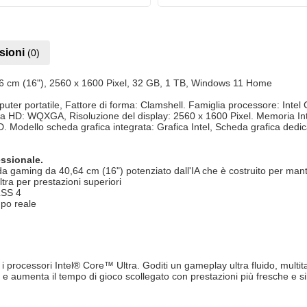
sioni
(0)
,6 cm (16"), 2560 x 1600 Pixel, 32 GB, 1 TB, Windows 11 Home
ter portatile, Fattore di forma: Clamshell. Famiglia processore: Intel
gia HD: WQXGA, Risoluzione del display: 2560 x 1600 Pixel. Memoria 
SD. Modello scheda grafica integrata: Grafica Intel, Scheda grafica de
essionale.
da gaming da 40,64 cm (16") potenziato dall'IA che è costruito per mant
ltra per prestazioni superiori
LSS 4
mpo reale
 i processori Intel® Core™ Ultra. Goditi un gameplay ultra fluido, multita
 e aumenta il tempo di gioco scollegato con prestazioni più fresche e sil