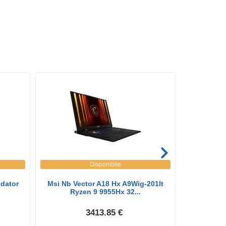
Disponibile
dator
Msi Nb Vector A18 Hx A9Wig-201It
Nb 18 Ryze
Ryzen 9 9955Hx 32...
M
3413.85 €