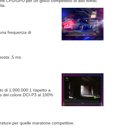
one CPU/GPU per un gioco competitivo di alto livello.
ia.
 una frequenza di
posta ,5 ms.
to di 1.000.000:1 rispetto a
one del colore DCI-P3 al 100%
rature per quelle maratone competitive.