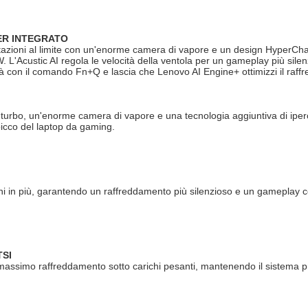
ER INTEGRATO
stazioni al limite con un'enorme camera di vapore e un design HyperCha
'Acustic AI regola le velocità della ventola per un gameplay più silenzi
à con il comando Fn+Q e lascia che Lenovo AI Engine+ ottimizzi il raff
urbo, un'enorme camera di vapore e una tecnologia aggiuntiva di ipercam
picco del laptop da gaming.
i in più, garantendo un raffreddamento più silenzioso e un gameplay c
TSI
l massimo raffreddamento sotto carichi pesanti, mantenendo il sistema pro