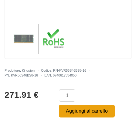
Produttore: Kingston
Codice: RN-KVR56S46BS8-16
PN: KVR56S46BS8-16
EAN: 0740617334050
271.91
€
Aggiungi al carrello