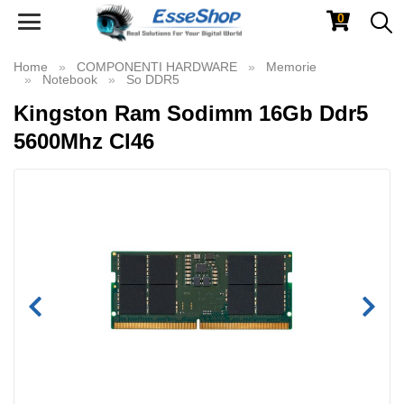
0
Toggle
navigation
Home
COMPONENTI HARDWARE
Memorie
Notebook
So DDR5
Kingston Ram Sodimm 16Gb Ddr5
5600Mhz Cl46