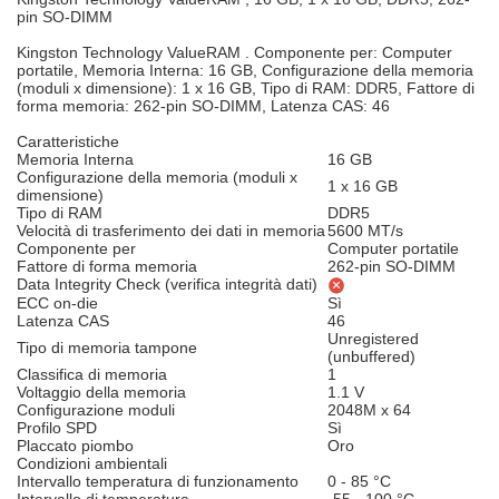
pin SO-DIMM
Kingston Technology ValueRAM . Componente per: Computer
portatile, Memoria Interna: 16 GB, Configurazione della memoria
(moduli x dimensione): 1 x 16 GB, Tipo di RAM: DDR5, Fattore di
forma memoria: 262-pin SO-DIMM, Latenza CAS: 46
Caratteristiche
Memoria Interna
16 GB
Configurazione della memoria (moduli x
1 x 16 GB
dimensione)
Tipo di RAM
DDR5
Velocità di trasferimento dei dati in memoria
5600 MT/s
Componente per
Computer portatile
Fattore di forma memoria
262-pin SO-DIMM
Data Integrity Check (verifica integrità dati)
ECC on-die
Sì
Latenza CAS
46
Unregistered
Tipo di memoria tampone
(unbuffered)
Classifica di memoria
1
Voltaggio della memoria
1.1 V
Configurazione moduli
2048M x 64
Profilo SPD
Sì
Placcato piombo
Oro
Condizioni ambientali
Intervallo temperatura di funzionamento
0 - 85 °C