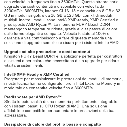
con velocità in frequenza fino a 3600MT/s. Questo straordinario
upgrade dai costi contenuti è disponibile con velocità da
3200MT/s–3600MT/s, latenze CL16–18 e capacità da 8 GB a 32
GB in moduli singoli, e da 16 GB a 128 GB, con kit di moduli
multipli. Inoltre i moduli sono Intel® XMP-ready, XMP Certified e
predisposte AMD Ryzen™. Le memorie FURY Beast DDR4
mantengono temperature ridotte, grazie al dissipatore di calore
dalle forme eleganti e compatte. Velocità testate al 100% e
garanzia a vita contribuiscono a fare di questa memoria una
soluzione di upgrade semplice e sicura per i sistemi Intel o AMD.
Upgrade ad alte prestazioni e costi contenuti
Kingston FURY Beast DDR4 è la soluzione perfetta per costruttori
di sistemi o per coloro che necessitano di un upgrade per ridare
vitalità ai sistemi lenti.
Intel® XMP-Ready e XMP Certified
Progettate per massimizzare le prestazioni dei moduli di memoria,
i nostri tecnici hanno configurato i profili Intel Extreme Memory in
modo tale da consentire velocità fino a 3600MT/s.
Predisposte per AMD Ryzen™
Sfrutta le potenzialità di una memoria perfettamente integrabile
con i sistemi basati su CPU Ryzen di AMD. Una soluzione
affidabile e compatibile per aumentare le prestazioni della tua
attrezzatura.
Dissipatore di calore dal profilo basso e compatto