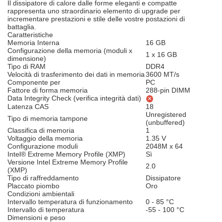
Il dissipatore di calore dalle forme eleganti e compatte
rappresenta uno straordinario elemento di upgrade per
incrementare prestazioni e stile delle vostre postazioni di
battaglia.
Caratteristiche
Memoria Interna
16 GB
Configurazione della memoria (moduli x
1 x 16 GB
dimensione)
Tipo di RAM
DDR4
Velocità di trasferimento dei dati in memoria
3600 MT/s
Componente per
PC
Fattore di forma memoria
288-pin DIMM
Data Integrity Check (verifica integrità dati)
Latenza CAS
18
Unregistered
Tipo di memoria tampone
(unbuffered)
Classifica di memoria
1
Voltaggio della memoria
1.35 V
Configurazione moduli
2048M x 64
Intel® Extreme Memory Profile (XMP)
Sì
Versione Intel Extreme Memory Profile
2.0
(XMP)
Tipo di raffreddamento
Dissipatore
Placcato piombo
Oro
Condizioni ambientali
Intervallo temperatura di funzionamento
0 - 85 °C
Intervallo di temperatura
-55 - 100 °C
Dimensioni e peso