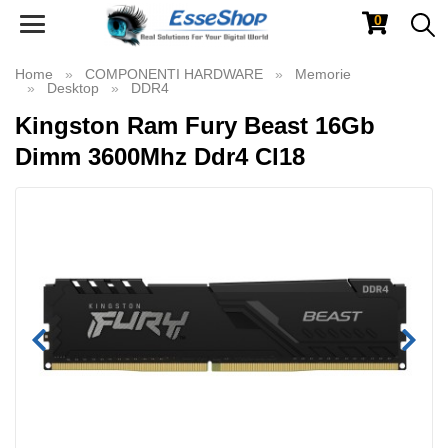
0
Toggle
navigation
Home
COMPONENTI HARDWARE
Memorie
Desktop
DDR4
Kingston Ram Fury Beast 16Gb
Dimm 3600Mhz Ddr4 Cl18