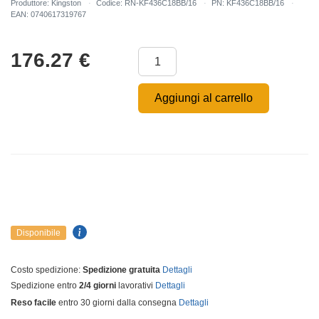
Produttore: Kingston
Codice: RN-KF436C18BB/16
PN: KF436C18BB/16
EAN: 0740617319767
176.27
€
Aggiungi al carrello
Disponibile
Costo spedizione:
Spedizione gratuita
Dettagli
Spedizione entro
2/4 giorni
lavorativi
Dettagli
Reso facile
entro 30 giorni dalla consegna
Dettagli