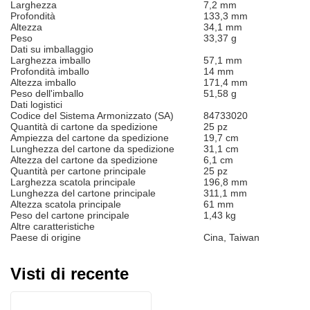
Larghezza
7,2 mm
Profondità
133,3 mm
Altezza
34,1 mm
Peso
33,37 g
Dati su imballaggio
Larghezza imballo
57,1 mm
Profondità imballo
14 mm
Altezza imballo
171,4 mm
Peso dell'imballo
51,58 g
Dati logistici
Codice del Sistema Armonizzato (SA)
84733020
Quantità di cartone da spedizione
25 pz
Ampiezza del cartone da spedizione
19,7 cm
Lunghezza del cartone da spedizione
31,1 cm
Altezza del cartone da spedizione
6,1 cm
Quantità per cartone principale
25 pz
Larghezza scatola principale
196,8 mm
Lunghezza del cartone principale
311,1 mm
Altezza scatola principale
61 mm
Peso del cartone principale
1,43 kg
Altre caratteristiche
Paese di origine
Cina, Taiwan
Visti di recente