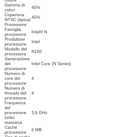
colore
Gamma di
45%
colori
Copertura
45%
NTSC (tipica)
Processore
Famiglia
Intel® N
processore
Produttore
Intel
processore
Modello del
N150
processore
Generazione
del
Intel Core (N Series)
processore
Numero di
core del
4
processore
Numero di
threads del
4
processore
Frequenza
del
processore
3,6 GHz
turbo
massima
Cache
6 MB
processore