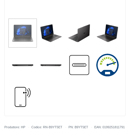
Produttore: HP
Codice: RN-B9YT5ET
PN: B9YT5ET
EAN: 0199251811791