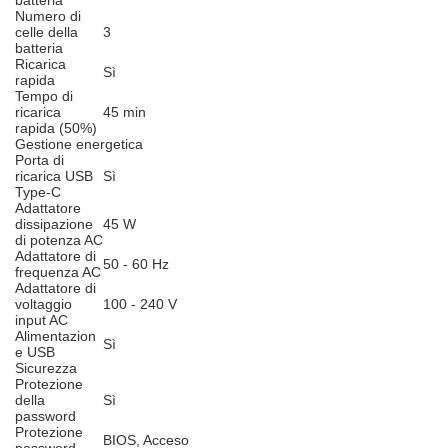
batteria
Numero di
celle della
3
batteria
Ricarica
Sì
rapida
Tempo di
ricarica
45 min
rapida (50%)
Gestione energetica
Porta di
ricarica USB
Sì
Type-C
Adattatore
dissipazione
45 W
di potenza AC
Adattatore di
50 - 60 Hz
frequenza AC
Adattatore di
voltaggio
100 - 240 V
input AC
Alimentazion
Sì
e USB
Sicurezza
Protezione
della
Sì
password
Protezione
BIOS, Acceso