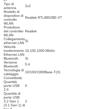
Fi
Tipo di
2x2
antenna
Modello di
dispositivo di
Realtek RTL8852BE-VT
controllo
WLAN
Produttore
del controller
Realtek
WLAN
Collegamento
Sì
ethernet LAN
Velocità
trasferimento
10,100,1000 Mbit/s
Ethernet LAN
Bluetooth
Sì
Versione
5.4
Bluetooth
Tecnologia di
10/100/1000Base-T(X)
cablaggio
Connettività
Quantità
porte USB
0
2.0
Quantità di
porte USB
3.2 Gen 1
2
(3.1 Gen 1) di