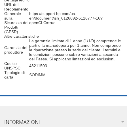
Dettagli tecnici
URL del
Regolamento
Generale
https://support.hp.com/us-
sulla
en/document/ish_6126692-6126777-16?
Sicurezza dei
openCLC=true
Prodotti
(GPSR)
Altre caratteristiche
La garanzia limitata di 1 anno (1/1/0) comprende le
parti e la manodopera per 1 anno. Non comprende
Garanzia del
la riparazione presso la sede del cliente. I termini e
produttore
le condizioni possono subire variazioni a seconda
del Paese. Si applicano limitazioni ed esclusioni.
Codice
43211503
UNSPSC
Tipologie di
SODIMM
carta
INFORMAZIONI