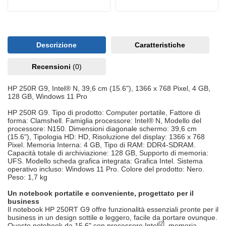
Descrizione
Caratteristiche
Recensioni
(0)
HP 250R G9, Intel® N, 39,6 cm (15.6"), 1366 x 768 Pixel, 4 GB,
128 GB, Windows 11 Pro
HP 250R G9. Tipo di prodotto: Computer portatile, Fattore di
forma: Clamshell. Famiglia processore: Intel® N, Modello del
processore: N150. Dimensioni diagonale schermo: 39,6 cm
(15.6"), Tipologia HD: HD, Risoluzione del display: 1366 x 768
Pixel. Memoria Interna: 4 GB, Tipo di RAM: DDR4-SDRAM.
Capacità totale di archiviazione: 128 GB, Supporto di memoria:
UFS. Modello scheda grafica integrata: Grafica Intel. Sistema
operativo incluso: Windows 11 Pro. Colore del prodotto: Nero.
Peso: 1,7 kg
Un notebook portatile e conveniente, progettato per il
business
Il notebook HP 250RT G9 offre funzionalità essenziali pronte per il
business in un design sottile e leggero, facile da portare ovunque.
[2]
Questo notebook da 15,6" con processore Intel
, memoria