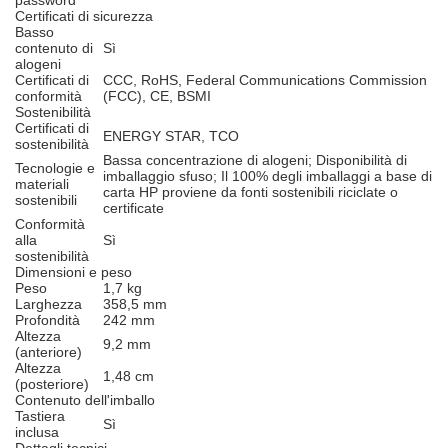
password
Certificati di sicurezza
Basso
contenuto di
Sì
alogeni
Certificati di
CCC, RoHS, Federal Communications Commission
conformità
(FCC), CE, BSMI
Sostenibilità
Certificati di
ENERGY STAR, TCO
sostenibilità
Bassa concentrazione di alogeni; Disponibilità di
Tecnologie e
imballaggio sfuso; Il 100% degli imballaggi a base di
materiali
carta HP proviene da fonti sostenibili riciclate o
sostenibili
certificate
Conformità
alla
Sì
sostenibilità
Dimensioni e peso
Peso
1,7 kg
Larghezza
358,5 mm
Profondità
242 mm
Altezza
9,2 mm
(anteriore)
Altezza
1,48 cm
(posteriore)
Contenuto dell'imballo
Tastiera
Sì
inclusa