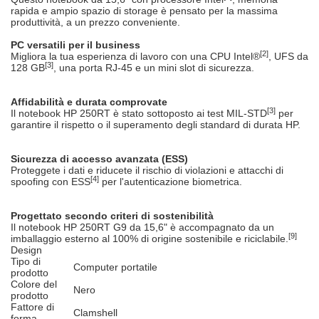
rapida e ampio spazio di storage è pensato per la massima
produttività, a un prezzo conveniente.
PC versatili per il business
[2]
Migliora la tua esperienza di lavoro con una CPU Intel®
, UFS da
[3]
128 GB
, una porta RJ-45 e un mini slot di sicurezza.
Affidabilità e durata comprovate
[3]
Il notebook HP 250RT è stato sottoposto ai test MIL-STD
per
garantire il rispetto o il superamento degli standard di durata HP.
Sicurezza di accesso avanzata (ESS)
Proteggete i dati e riducete il rischio di violazioni e attacchi di
[4]
spoofing con ESS
per l'autenticazione biometrica.
Progettato secondo criteri di sostenibilità
Il notebook HP 250RT G9 da 15,6" è accompagnato da un
[9]
imballaggio esterno al 100% di origine sostenibile e riciclabile.
Design
Tipo di
Computer portatile
prodotto
Colore del
Nero
prodotto
Fattore di
Clamshell
forma