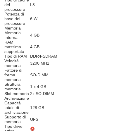
Tipo di cache
del
L3
processore
Potenza di
base del
6 W
processore
Memoria
Memoria
4 GB
Interna
RAM
massima
4 GB
supportata
Tipo di RAM
DDR4-SDRAM
Velocità
3200 MHz
memoria
Fattore di
forma
SO-DIMM
memoria
Struttura
1 x 4 GB
memoria
Slot memoria
2x SO-DIMM
Archiviazione
Capacità
totale di
128 GB
archiviazione
Supporto di
UFS
memoria
Tipo drive