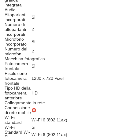
grafica
integrata
Audio
Altoparlanti
Sì
incorporati
Numero di
altoparlanti
2
incorporati
Microfono
Sì
incorporato
Numero dei
2
microfoni
Macchina fotografica
Fotocamera
Sì
frontale
Risoluzione
fotocamera
1280 x 720 Pixel
frontale
Tipo HD della
fotocamera
HD
anteriore
Collegamento in rete
Connessione
di rete mobile
Wi-Fi
Wi-Fi 6 (802.11ax)
standard
Wi-Fi
Sì
Standard Wi-
Wi-Fi 6 (802.11ax)