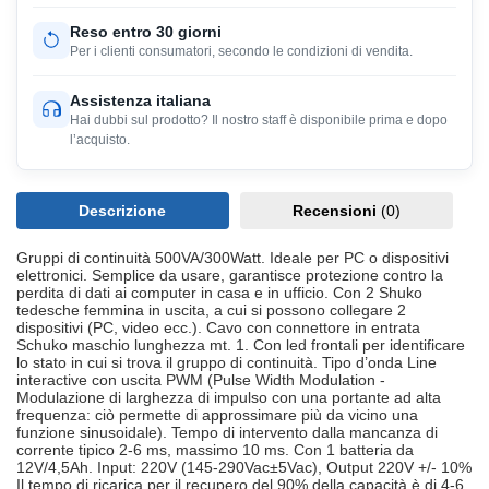
Reso entro 30 giorni
Per i clienti consumatori, secondo le condizioni di vendita.
Assistenza italiana
Hai dubbi sul prodotto? Il nostro staff è disponibile prima e dopo
l’acquisto.
Descrizione
Recensioni
(0)
Gruppi di continuità 500VA/300Watt. Ideale per PC o dispositivi
elettronici. Semplice da usare, garantisce protezione contro la
perdita di dati ai computer in casa e in ufficio. Con 2 Shuko
tedesche femmina in uscita, a cui si possono collegare 2
dispositivi (PC, video ecc.). Cavo con connettore in entrata
Schuko maschio lunghezza mt. 1. Con led frontali per identificare
lo stato in cui si trova il gruppo di continuità. Tipo d’onda Line
interactive con uscita PWM (Pulse Width Modulation -
Modulazione di larghezza di impulso con una portante ad alta
frequenza: ciò permette di approssimare più da vicino una
funzione sinusoidale). Tempo di intervento dalla mancanza di
corrente tipico 2-6 ms, massimo 10 ms. Con 1 batteria da
12V/4,5Ah. Input: 220V (145-290Vac±5Vac), Output 220V +/- 10%
Il tempo di ricarica per il recupero del 90% della capacità è di 4-6