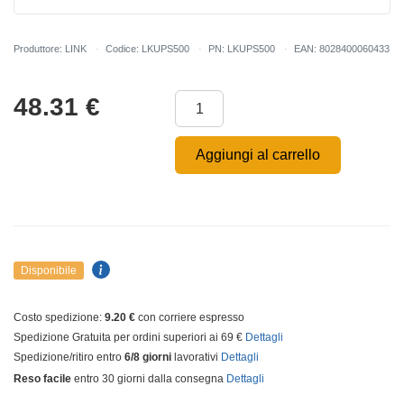
Produttore: LINK
Codice: LKUPS500
PN: LKUPS500
EAN: 8028400060433
48.31
€
Aggiungi al carrello
Disponibile
Costo spedizione:
9.20 €
con corriere espresso
Spedizione Gratuita per ordini superiori ai 69 €
Dettagli
Spedizione/ritiro entro
6/8 giorni
lavorativi
Dettagli
Reso facile
entro 30 giorni dalla consegna
Dettagli