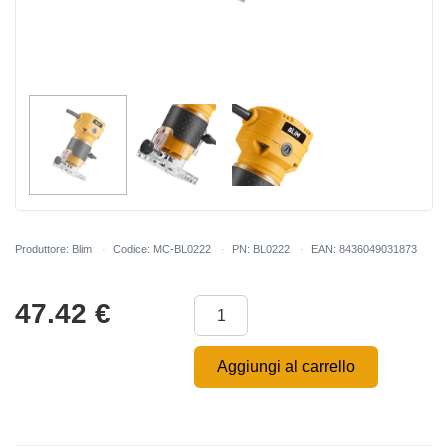
Produttore: Blim
Codice: MC-BL0222
PN: BL0222
EAN: 8436049031873
47.42
€
Aggiungi al carrello